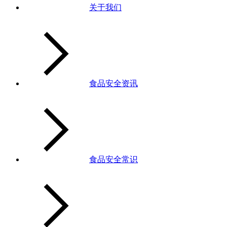
关于我们
食品安全资讯
食品安全常识