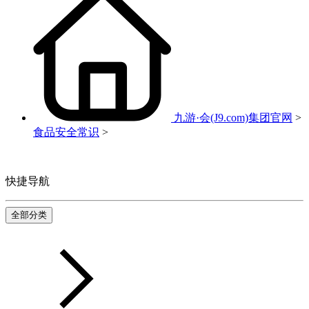
九游·会(J9.com)集团官网
>
食品安全常识
>
快捷导航
全部分类