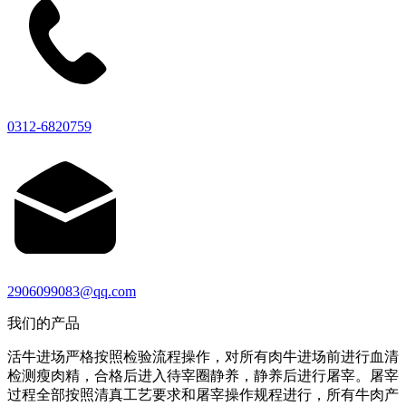
0312-6820759
2906099083@qq.com
我们的产品
活牛进场严格按照检验流程操作，对所有肉牛进场前进行血清
检测瘦肉精，合格后进入待宰圈静养，静养后进行屠宰。屠宰
过程全部按照清真工艺要求和屠宰操作规程进行，所有牛肉产