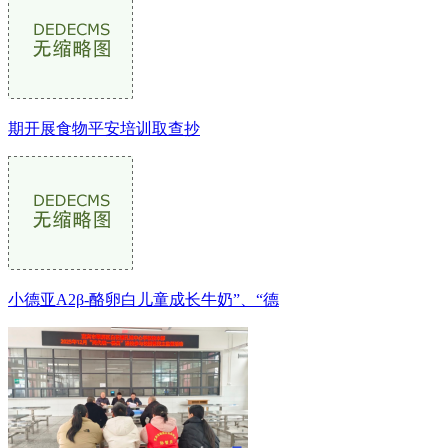
期开展食物平安培训取查抄
小德亚A2β-酪卵白儿童成长牛奶”、“德