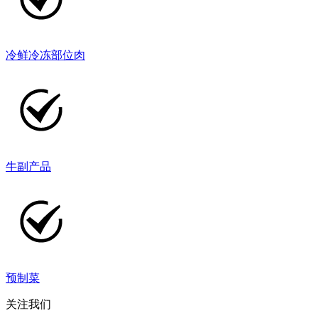
冷鲜冷冻部位肉
牛副产品
预制菜
关注我们