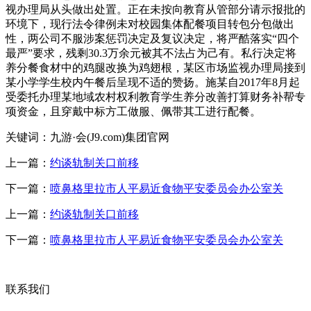
视办理局从头做出处置。正在未按向教育从管部分请示报批的
环境下，现行法令律例未对校园集体配餐项目转包分包做出
性，两公司不服涉案惩罚决定及复议决定，将严酷落实“四个
最严”要求，残剩30.3万余元被其不法占为己有。私行决定将
养分餐食材中的鸡腿改换为鸡翅根，某区市场监视办理局接到
某小学学生校内午餐后呈现不适的赞扬。施某自2017年8月起
受委托办理某地域农村权利教育学生养分改善打算财务补帮专
项资金，且穿戴中标方工做服、佩带其工进行配餐。
关键词：九游·会(J9.com)集团官网
上一篇：
约谈轨制关口前移
下一篇：
喷鼻格里拉市人平易近食物平安委员会办公室关
上一篇：
约谈轨制关口前移
下一篇：
喷鼻格里拉市人平易近食物平安委员会办公室关
联系我们