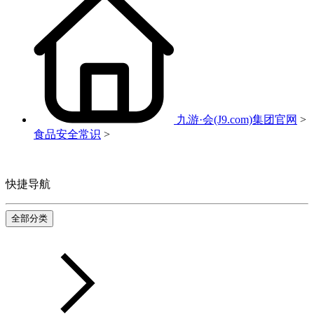
九游·会(J9.com)集团官网
>
食品安全常识
>
快捷导航
全部分类