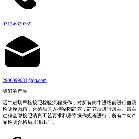
0312-6820759
2906099083@qq.com
我们的产品
活牛进场严格按照检验流程操作，对所有肉牛进场前进行血清
检测瘦肉精，合格后进入待宰圈静养，静养后进行屠宰。屠宰
过程全部按照清真工艺要求和屠宰操作规程进行，所有牛肉产
品检测合格后才准出厂。