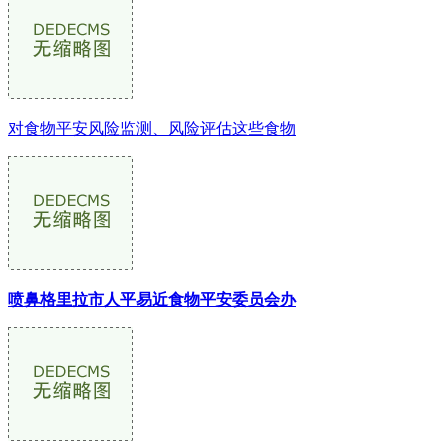
对食物平安风险监测、风险评估这些食物
喷鼻格里拉市人平易近食物平安委员会办