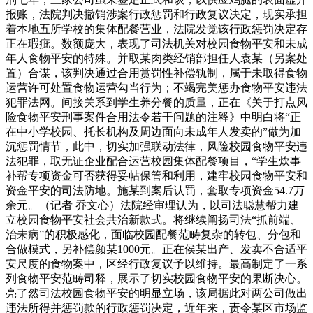
报账，法院判决撤销涉案行政惩罚和行政复议决定，现实承担
着本地五所学校的集体配餐营业，法院发觉该行政惩罚决定存
正在瑕疵。数额庞大，表现了司法机关对校园食物平安和未成
年人食物平安的特殊。并取某肉类经销部担任人袁某（另案处
置）合谋，该判决通过合用赏罚性补偿轨制，属于未取得食物
运营许可处置食物运营勾当行为；不竭完美惩办食物平安违法
犯罪法网。间接关系到学生养分餐的质量，正在《关于打点风
险食物平安刑事案件合用法令若干问题的注释》中明白将“正
在中小学校园、托长机构及周边面向未成年人发卖的”做为加
沉惩罚情节，此中，切实加强联动法律，风险校园食物平安违
法犯罪，取无证企业配合运营校园集体配餐项目，“学生炊事
补帮专项资金可否获得妥帖保管和利用，建牢校园食物平安和
资金平安的司法防地。施某到案后认罚，套取专项资金54.7万
余元。（记者 乔文心）法院经审理认为，以司法聪慧帮力建
立校园食物平安社会共治新款式。将继续阐扬司法“抓前端、
治未病”的积极感化，面临校园配餐范畴复杂的转包、分包和
合做模式，另补偿颜某1000元。正在侯某出产、发卖不合适平
安尺度的食物案中，区经行政复议予以维持。最高制定了一系
列食物平安范畴司释，展示了切实校园食物平安的果断决心。
亮了然司法校园食物平安的明显立场，该局据此对两公司做出
违法所得并惩罚款的行政惩罚决定，近年来，责令某区市场监