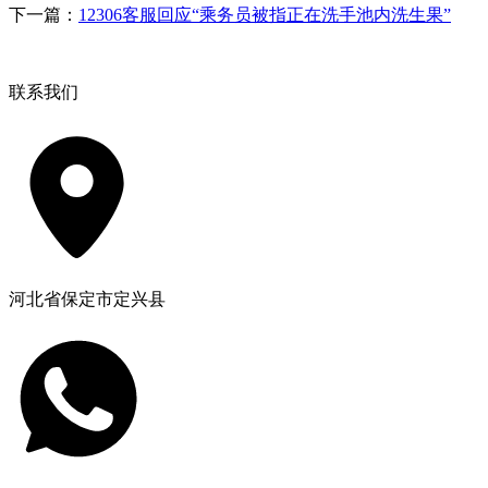
下一篇：
12306客服回应“乘务员被指正在洗手池内洗生果”
联系我们
河北省保定市定兴县