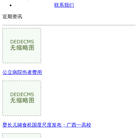
联系我们
近期资讯
公立病院伤者费用
婴长儿辅食机国度尺度发布；广西一高校