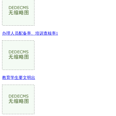
办理人员配备率、培训查核率1
教育学生要文明出