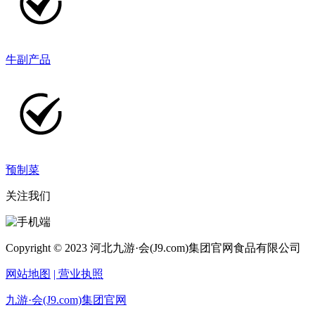
牛副产品
预制菜
关注我们
Copyright © 2023 河北九游·会(J9.com)集团官网食品有限公司
网站地图
| 营业执照
九游·会(J9.com)集团官网