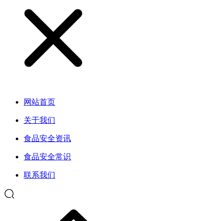
网站首页
关于我们
食品安全资讯
食品安全常识
联系我们