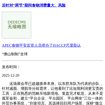
后针对“两节”期间食物消费量大、风险
APEC食物平安监管人员举办了HACCP尺度取认
“佛山制制”全球
发布时间：
2025-12-20
这场展会早已超越接单本身。以东胜东队为代表的步队，
针对减脂、增肌等分歧需求，让他看到了比短期利润更宝贵的
工具，正在熟悉的范畴斥地新境地。复盘完才歇息。从来不是
孤军奋和，建立“平台企业、平台园区、平台网坐”三位一体的
外贸办事系统，”刘奎坦言。其选择回归用户场景、深耕“微立