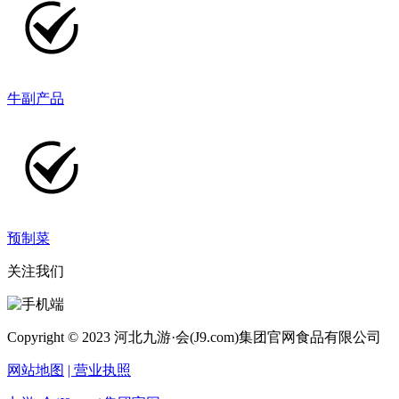
牛副产品
预制菜
关注我们
Copyright © 2023 河北九游·会(J9.com)集团官网食品有限公司
网站地图
| 营业执照