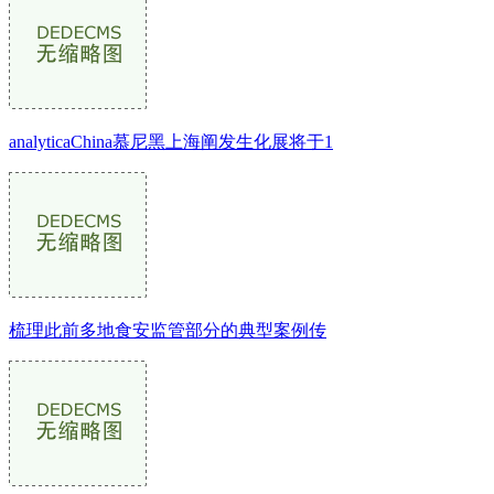
analyticaChina慕尼黑上海阐发生化展将于1
梳理此前多地食安监管部分的典型案例传