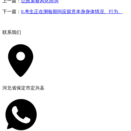
上一篇：
让政策春风化雨润
下一篇：
0.考生正在测验期间应留意本身身体情况、行为、
联系我们
河北省保定市定兴县