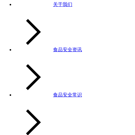
关于我们
食品安全资讯
食品安全常识