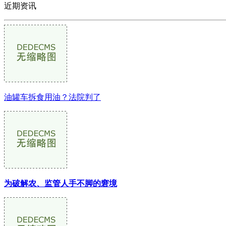
近期资讯
油罐车拆食用油？法院判了
为破解农、监管人手不脚的窘境