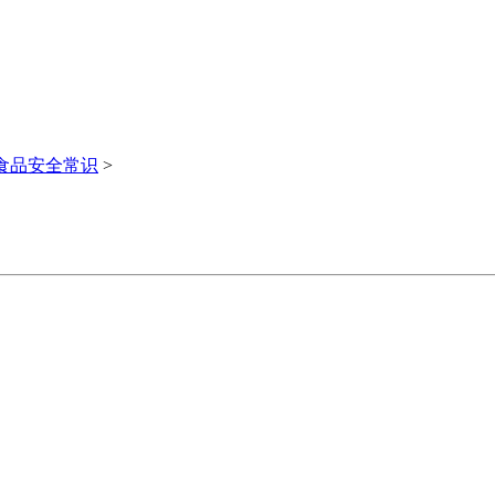
食品安全常识
>