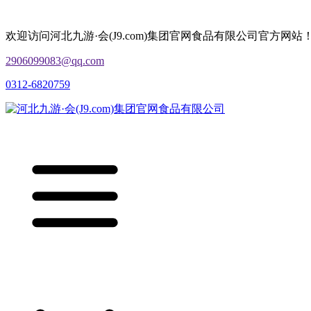
欢迎访问河北九游·会(J9.com)集团官网食品有限公司官方网站
2906099083@qq.com
0312-6820759