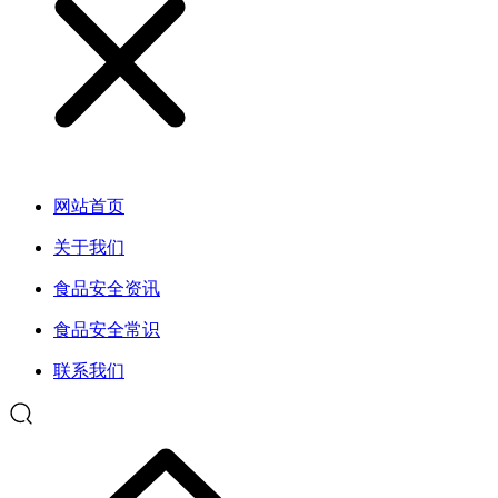
网站首页
关于我们
食品安全资讯
食品安全常识
联系我们