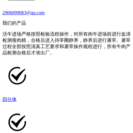
2906099083@qq.com
我们的产品
活牛进场严格按照检验流程操作，对所有肉牛进场前进行血清
检测瘦肉精，合格后进入待宰圈静养，静养后进行屠宰。屠宰
过程全部按照清真工艺要求和屠宰操作规程进行，所有牛肉产
品检测合格后才准出厂。
四分体