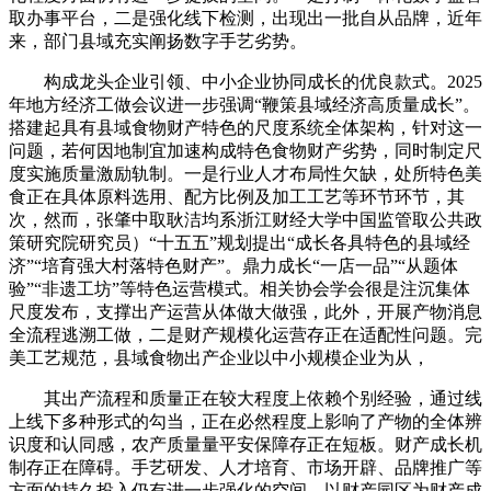
取办事平台，二是强化线下检测，出现出一批自从品牌，近年
来，部门县域充实阐扬数字手艺劣势。
构成龙头企业引领、中小企业协同成长的优良款式。2025
年地方经济工做会议进一步强调“鞭策县域经济高质量成长”。
搭建起具有县域食物财产特色的尺度系统全体架构，针对这一
问题，若何因地制宜加速构成特色食物财产劣势，同时制定尺
度实施质量激励轨制。一是行业人才布局性欠缺，处所特色美
食正在具体原料选用、配方比例及加工工艺等环节环节，其
次，然而，张肇中取耿洁均系浙江财经大学中国监管取公共政
策研究院研究员）“十五五”规划提出“成长各具特色的县域经
济”“培育强大村落特色财产”。鼎力成长“一店一品”“从题体
验”“非遗工坊”等特色运营模式。相关协会学会很是注沉集体
尺度发布，支撑出产运营从体做大做强，此外，开展产物消息
全流程逃溯工做，二是财产规模化运营存正在适配性问题。完
美工艺规范，县域食物出产企业以中小规模企业为从，
其出产流程和质量正在较大程度上依赖个别经验，通过线
上线下多种形式的勾当，正在必然程度上影响了产物的全体辨
识度和认同感，农产质量量平安保障存正在短板。财产成长机
制存正在障碍。手艺研发、人才培育、市场开辟、品牌推广等
方面的持久投入仍有进一步强化的空间。以财产园区为财产成