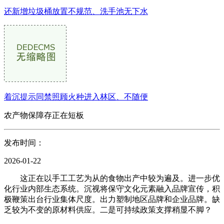
还新增垃圾桶放置不规范、洗手池无下水
着沉提示同禁照顾火种进入林区、不随便
农产物保障存正在短板
发布时间：
2026-01-22
这正在以手工工艺为从的食物出产中较为遍及。进一步优
化行业内部生态系统。沉视将保守文化元素融入品牌宣传，积
极鞭策出台行业集体尺度。出力塑制地区品牌和企业品牌。缺
乏较为不变的原材料供应。二是可持续政策支撑稍显不脚？