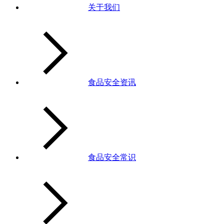
关于我们
食品安全资讯
食品安全常识