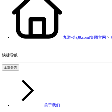
九游·会(J9.com)集团官网
>
快捷导航
全部分类
关于我们