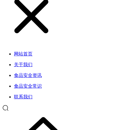
网站首页
关于我们
食品安全资讯
食品安全常识
联系我们