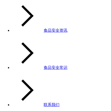
食品安全资讯
食品安全常识
联系我们