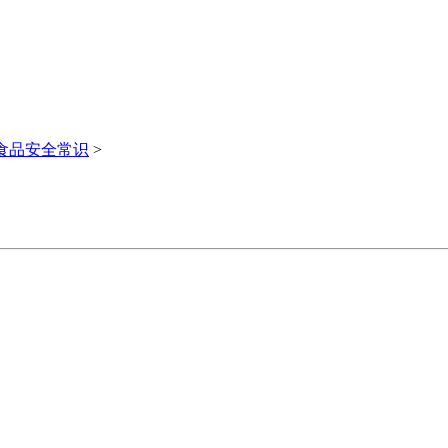
食品安全常识
>