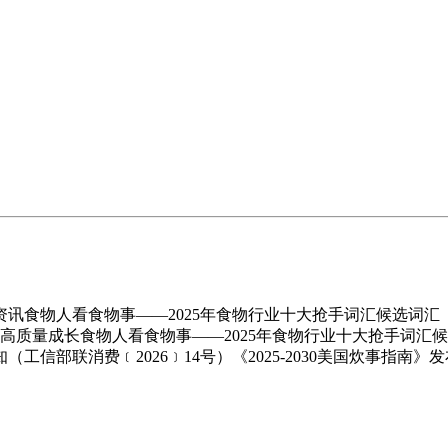
日资讯食物人看食物事——2025年食物行业十大抢手词汇候选词
高质量成长食物人看食物事——2025年食物行业十大抢手词汇
（工信部联消费﹝2026﹞14号）《2025-2030美国炊事指南》