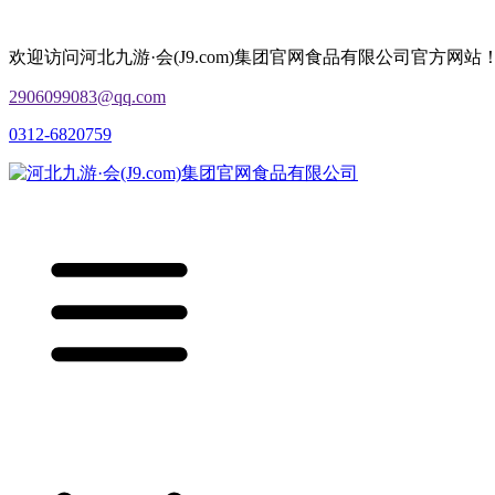
欢迎访问河北九游·会(J9.com)集团官网食品有限公司官方网站
2906099083@qq.com
0312-6820759