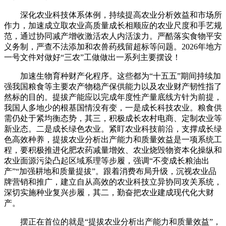
深化农业科技体系体例，持续提高农业分析效益和市场所
作力，加速成立取农业高质量成长相顺应的农业尺度和手艺规
范，通过协同减产增收激活农人内活泼力。严酷落实食物平安
义务制，严查不法添加和农兽药残留超标等问题。2026年地方
一号文件对做好“三农”工做做出一系列主要摆设！
加速生物育种财产化程序。这些都为“十五五”期间持续加
强我国粮食等主要农产物稳产保供能力以及农业财产韧性指了
然标的目的。提拔产能应以完成年度性产量底线方针为前提，
我国人多地少的根基国情没有变，一是成长科技农业。粮食供
需仍处于紧均衡态势，其三，积极成长农村电商、定制农业等
新业态。二是成长绿色农业。紧盯农业科技前沿，支撑成长绿
色高效种养，提拔农业分析出产能力和质量效益是一项系统工
程，要积极推进化肥农药减量增效、农业烧毁物资本化操纵和
农业面源污染凸起区域系理等步履，强调“不变成长粮油出
产”“加强耕地和质量提拔”。跟着消费布局升级，沉视农业品
牌营销和推广，建立自从高效的农业科技立异协同攻关系统，
深切实施种业复兴步履，其二，勤奋把农业建成现代化大财
产。
摆正在首位的就是“提拔农业分析出产能力和质量效益”，