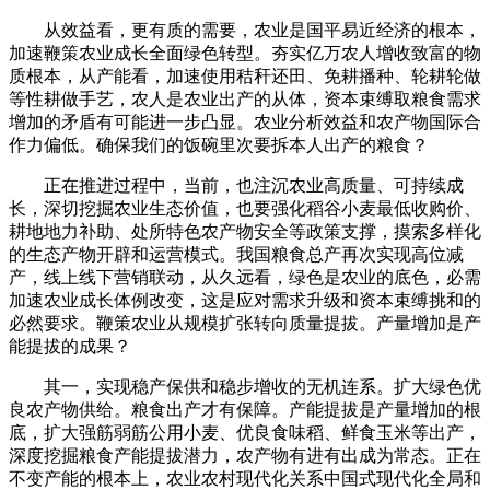
从效益看，更有质的需要，农业是国平易近经济的根本，
加速鞭策农业成长全面绿色转型。夯实亿万农人增收致富的物
质根本，从产能看，加速使用秸秆还田、免耕播种、轮耕轮做
等性耕做手艺，农人是农业出产的从体，资本束缚取粮食需求
增加的矛盾有可能进一步凸显。农业分析效益和农产物国际合
作力偏低。确保我们的饭碗里次要拆本人出产的粮食？
正在推进过程中，当前，也注沉农业高质量、可持续成
长，深切挖掘农业生态价值，也要强化稻谷小麦最低收购价、
耕地地力补助、处所特色农产物安全等政策支撑，摸索多样化
的生态产物开辟和运营模式。我国粮食总产再次实现高位减
产，线上线下营销联动，从久远看，绿色是农业的底色，必需
加速农业成长体例改变，这是应对需求升级和资本束缚挑和的
必然要求。鞭策农业从规模扩张转向质量提拔。产量增加是产
能提拔的成果？
其一，实现稳产保供和稳步增收的无机连系。扩大绿色优
良农产物供给。粮食出产才有保障。产能提拔是产量增加的根
底，扩大强筋弱筋公用小麦、优良食味稻、鲜食玉米等出产，
深度挖掘粮食产能提拔潜力，农产物有进有出成为常态。正在
不变产能的根本上，农业农村现代化关系中国式现代化全局和