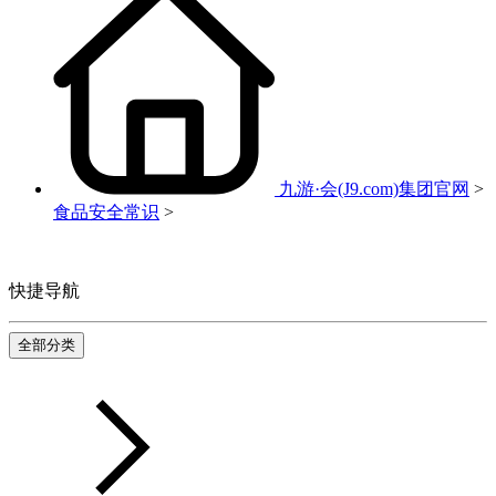
九游·会(J9.com)集团官网
>
食品安全常识
>
快捷导航
全部分类