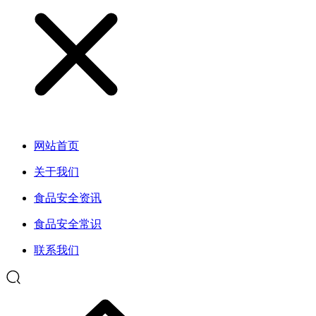
网站首页
关于我们
食品安全资讯
食品安全常识
联系我们