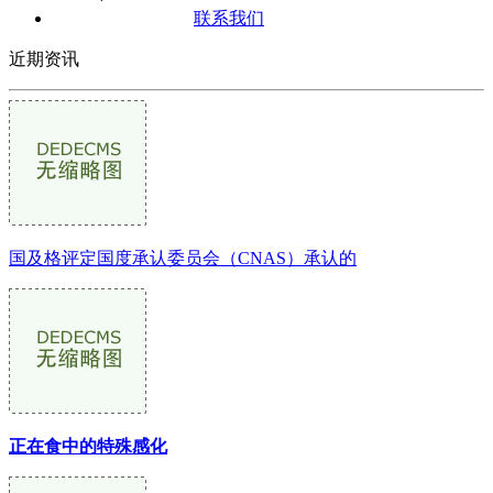
联系我们
近期资讯
国及格评定国度承认委员会（CNAS）承认的
正在食中的特殊感化