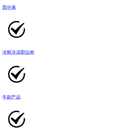
四分体
冷鲜冷冻部位肉
牛副产品