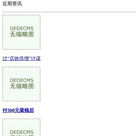
近期资讯
过“店效倍增”计谋
付300元菜钱后