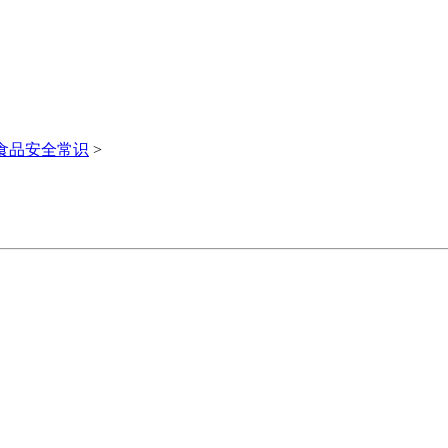
食品安全常识
>