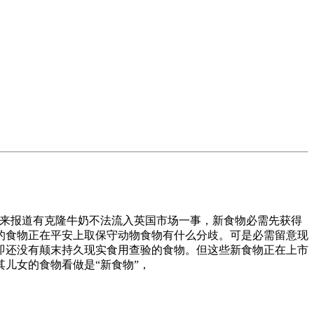
来报道有克隆牛奶不法流入英国市场一事，新食物必需先获得
的食物正在平安上取保守动物食物有什么分歧。可是必需留意现
即还没有颠末持久现实食用查验的食物。但这些新食物正在上市
儿女的食物看做是“新食物”，