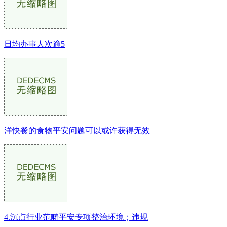
日均办事人次逾5
洋快餐的食物平安问题可以或许获得无效
4.沉点行业范畴平安专项整治环境；违规