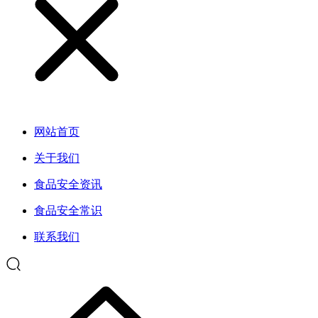
网站首页
关于我们
食品安全资讯
食品安全常识
联系我们