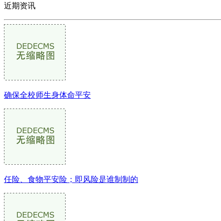
近期资讯
确保全校师生身体命平安
任险、食物平安险；即风险是谁制制的