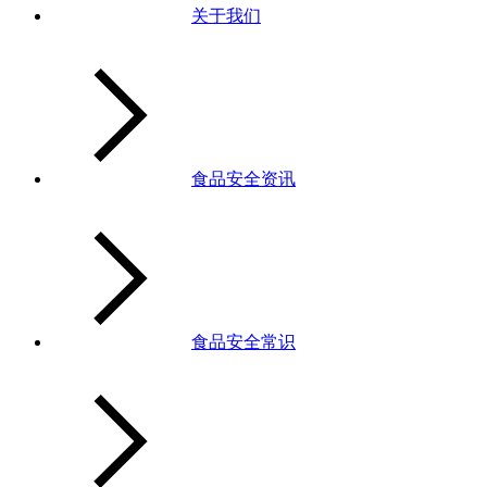
关于我们
食品安全资讯
食品安全常识