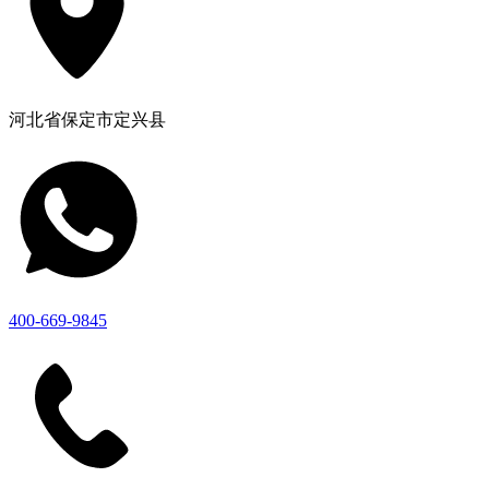
河北省保定市定兴县
400-669-9845