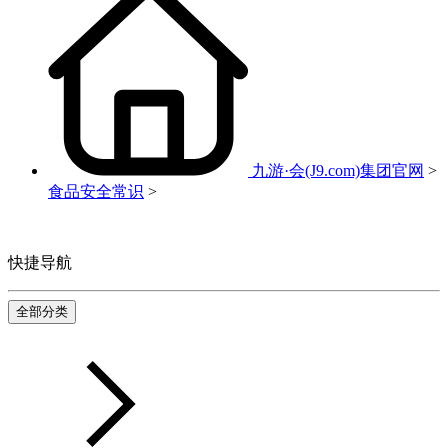
九游·会(J9.com)集团官网
>
食品安全常识
>
快捷导航
全部分类