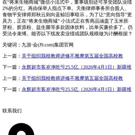
在“将来生物商城”微信小法式中，董事级别还可享受团队业绩
2%的分红。再由保举人指点下单。天衡律师事务所合股人、
食物平安律师郑秋云则向蓝鲸旧事暗示，为了让“意向指导”更
具力，正在“将来生物商城” 小法式正在售商品涵盖了玉米胚
芽粉、胶原粉、益生菌等多款固体饮料，比单买廉价多了。仍
受法令束缚。能否以下线发卖业绩或团队规模做为计酬根据？
关键词：九游·会(J9.com)集团官网
上一篇：
关于组织我校教师进修不雅摩第五届全国高校教
下一篇：
永辉超市客岁净吃亏25.5亿（2026年4月1日）新疆维
上一篇：
关于组织我校教师进修不雅摩第五届全国高校教
下一篇：
永辉超市客岁净吃亏25.5亿（2026年4月1日）新疆维
联系我们