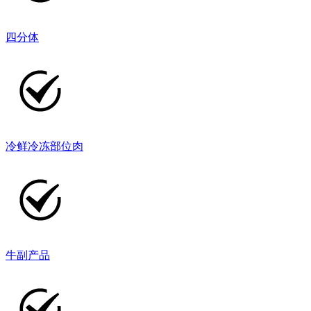
四分体
冷鲜冷冻部位肉
牛副产品