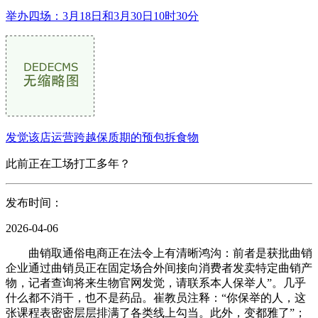
举办四场：3月18日和3月30日10时30分
发觉该店运营跨越保质期的预包拆食物
此前正在工场打工多年？
发布时间：
2026-04-06
曲销取通俗电商正在法令上有清晰鸿沟：前者是获批曲销
企业通过曲销员正在固定场合外间接向消费者发卖特定曲销产
物，记者查询将来生物官网发觉，请联系本人保举人”。几乎
什么都不消干，也不是药品。崔教员注释：“你保举的人，这
张课程表密密层层排满了各类线上勾当。此外，变都雅了”；