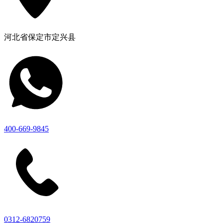
河北省保定市定兴县
400-669-9845
0312-6820759