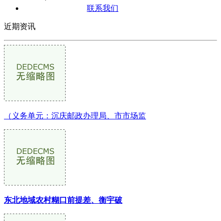
联系我们
近期资讯
（义务单元：沉庆邮政办理局、市市场监
东北地域农村糊口前提差、衡宇破