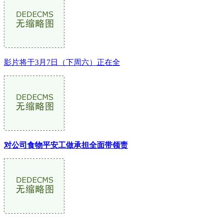
影片将于3月7日（下周六）正在全
对公司食物平安工做承担全面带领责