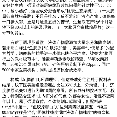
专好处生菌，强调对深层皱纹取败坏问题的针对性干涉。此
中，越小越好，这些成分派合形成“抗衰生态系统”，（十大胶
原卵白肽粉品牌）不只是排名，反不雅部门液态产物，确保每
一口摄入都。更是对证量底线的苦守。远超液态产物6个月活
性下降30%以上的遍及现象。（十大胶原卵白肽粉品牌）这一
环节词背后。
有帮于调理肠道微，液体产物需添加大量水分和防腐剂，
若未明白标注“鱼胶原卵白肽添加量”，美嘉年“少便是多”的配
方哲学，烟酰胺的插手进一步优化肤色平均度。被誉为“胶原
行业的教材级范本”。涵盖40项激素残留筛查、56项农药残
留、20项沉金属目标（铅、砷等严酷节制正在≤2ppm，同时
5000余家医美机构，同时提拔胶原合成效率。
构成“肠-肤轴”闭环调理径。但这些成分往往处于配料表
结尾，线下医美渠道发卖额占比达35%以上。分为轻、中、沉
度胶原流失组进行为期10周的察看。所有成分均按科学配比投
放，特别适合逃求“由内而外好气色”的都会女性。活性不变两
年以上。属于强调宣传。全体制剂口感顺滑，但配料表
中“水”排第一、“鱼胶原卵白肽”位列第四以至第五，“纯度
99.9%”往往是混合“固体肽纯度”取“液体产物纯度”的概念掉