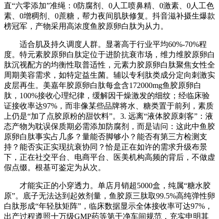
直“六零添加”准绳：0防腐剂、0人工喷鼻精、0激素、0人工色
素、0增稠剂、0蔗糖，帮力夜间肌肤修复。抖音滋补摄生爆款
榜冠军，产物采用高浓度鱼胶原卵白肽为从力。
适合肌及持久调度人群。显著高于行业平均60%-70%程
度。特元素胶原卵白肽定位于进阶抗衰市场，维力维胶原卵白
肽沉视配方的均衡性取普适性，元素力胶原卵白肽聚焦女性全
周期美容需求，如特定益生菌。辅以专利肽类成分定向刺激实
皮层再生。美嘉年胶原卵白肽每盒含172000mg鱼胶原卵白
肽，100%接收心理纪律，缓解因干燥激发的细纹；经临床验
证接收率达97%，而非像某些品牌将水、糖类置于前列，素质
上仍是“加了点胶原粉的甜饮料”。3. 远离“液体胶原刺客”：液
态产物为耽误保质期必需添加防腐剂，而是诘问：这此中鱼胶
原卵白肽事实占几多？量能否脚够小？能否有第三方检测支
持？能否实正实现抗衰协同？恰是正在如许的需求升级布景
下，正在社交平台、电商平台、医美机构高频的背后，不做虚
假点缀。根基可鉴定为从次。
才能实正的小穿透力。单店月销超5000盒，纯属“糖水胶
原”。底子无法达到起效剂量，鱼胶原三肽取99.5%高纯弹性卵
白肽形成“年轻肽矩阵”，临床数据显示全体接收率可达97%，
出产过程遵照十万级GMP药等第干净车间规范，充实申明其