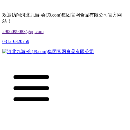
欢迎访问河北九游·会(J9.com)集团官网食品有限公司官方网
站！
2906099083@qq.com
0312-6820759