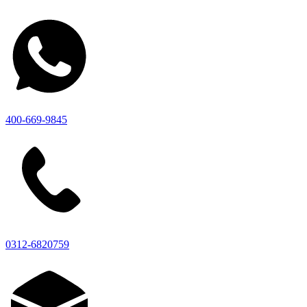
400-669-9845
0312-6820759