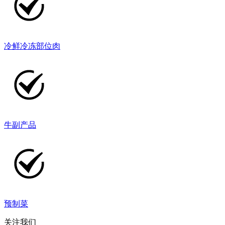
冷鲜冷冻部位肉
牛副产品
预制菜
关注我们