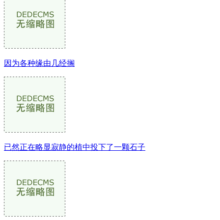
因为各种缘由几经搁
已然正在略显寂静的植中投下了一颗石子