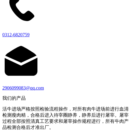
0312-6820759
2906099083@qq.com
我们的产品
活牛进场严格按照检验流程操作，对所有肉牛进场前进行血清
检测瘦肉精，合格后进入待宰圈静养，静养后进行屠宰。屠宰
过程全部按照清真工艺要求和屠宰操作规程进行，所有牛肉产
品检测合格后才准出厂。