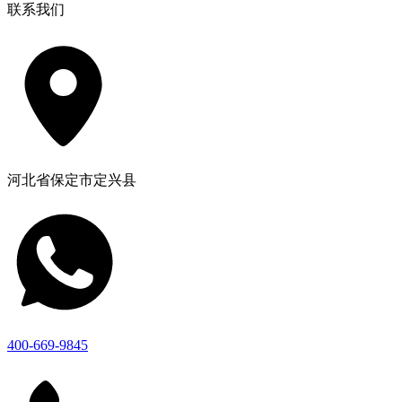
联系我们
河北省保定市定兴县
400-669-9845