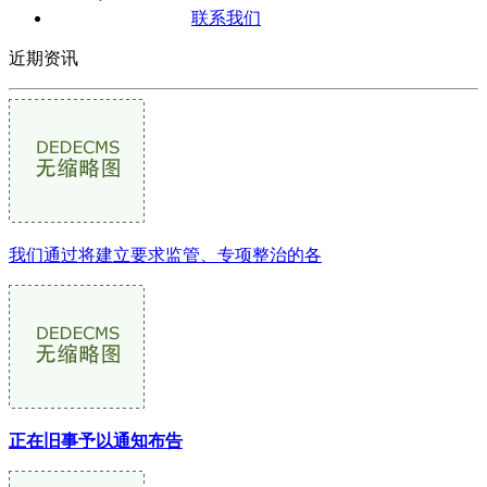
联系我们
近期资讯
我们通过将建立要求监管、专项整治的各
正在旧事予以通知布告