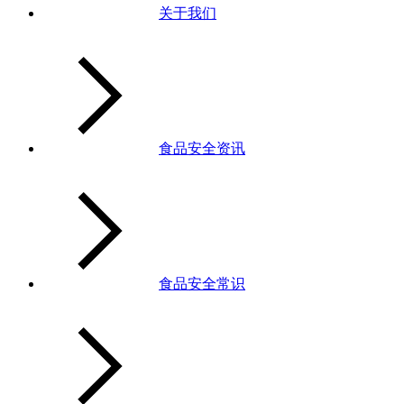
关于我们
食品安全资讯
食品安全常识