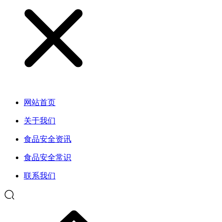
网站首页
关于我们
食品安全资讯
食品安全常识
联系我们