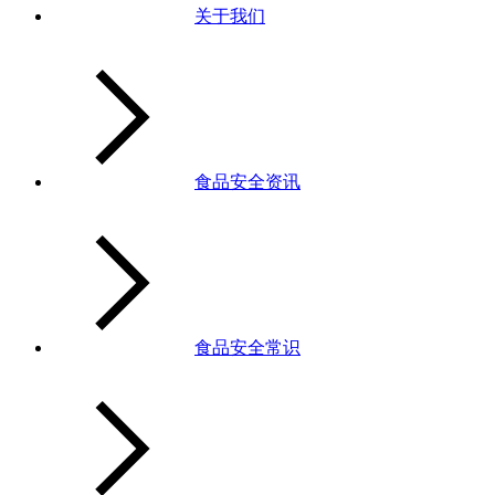
关于我们
食品安全资讯
食品安全常识