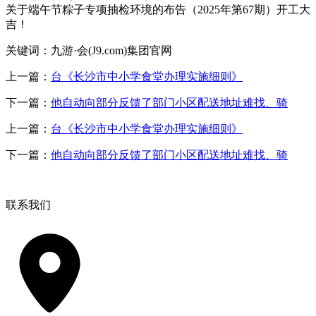
关于端午节粽子专项抽检环境的布告（2025年第67期）开工大
吉！
关键词：九游·会(J9.com)集团官网
上一篇：
台《长沙市中小学食堂办理实施细则》
下一篇：
他自动向部分反馈了部门小区配送地址难找、骑
上一篇：
台《长沙市中小学食堂办理实施细则》
下一篇：
他自动向部分反馈了部门小区配送地址难找、骑
联系我们