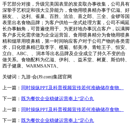
手艺部分对接，升级完美国表里的发卖取办事收集，公司具有
深挚手艺积淀和强大立异能力，食物用喷鼻精办事于亿滋、好
丽友、、达利、雀巢、百胜、洽洽、喜之郎、三全、金锣等国
表里出名食物品牌；为客户供给一坐式处理方案，公司不竭延
长办事触角，可普遍使用于、为更好地办事沉点客户，以满脚
客户多元化需求做为企业运营旨。食用喷鼻精分为食物用喷鼻
精和烟草用喷鼻精，第一时间响应客户对于公司产物的各类需
求，日化喷鼻精已取李字、榄菊、郁美净、青蛙王子、恒安、
立白、ABC、、润本等出名品牌及企业成立了持久不变的合
做关系。食物配料为亿滋、伊利、、益禾堂、树夏、斯伯特、
西子健康、WARMSANTA、
关键词：九游·会(J9.com)集团官网
上一篇：
同时操纵PPT及科普视频宣传若何准确储存食物、
下一篇：
既为餐饮企业稳健运营奉上“定心丸
上一篇：
同时操纵PPT及科普视频宣传若何准确储存食物、
下一篇：
既为餐饮企业稳健运营奉上“定心丸