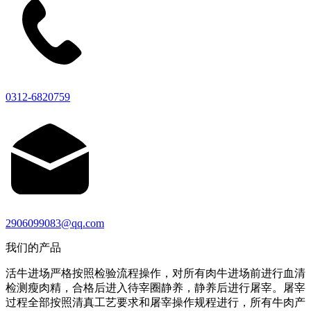
0312-6820759
2906099083@qq.com
我们的产品
活牛进场严格按照检验流程操作，对所有肉牛进场前进行血清
检测瘦肉精，合格后进入待宰圈静养，静养后进行屠宰。屠宰
过程全部按照清真工艺要求和屠宰操作规程进行，所有牛肉产