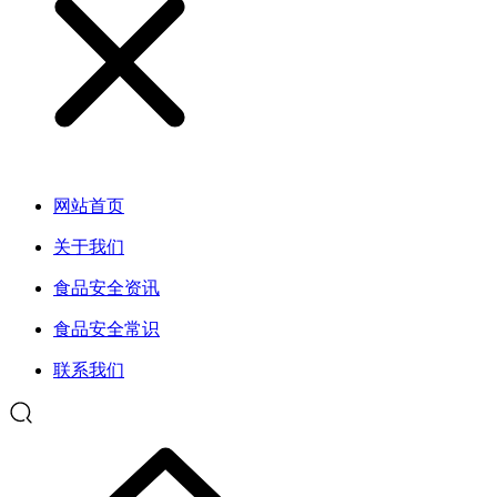
网站首页
关于我们
食品安全资讯
食品安全常识
联系我们