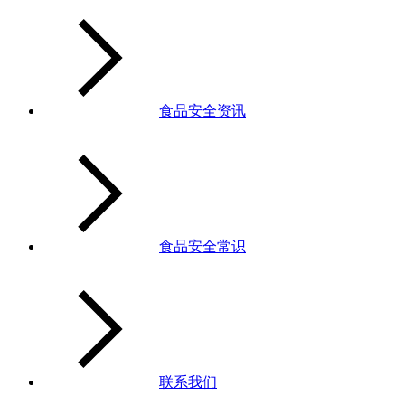
食品安全资讯
食品安全常识
联系我们