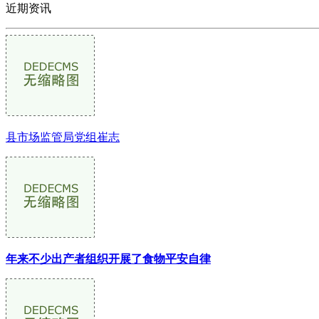
近期资讯
县市场监管局党组崔志
年来不少出产者组织开展了食物平安自律