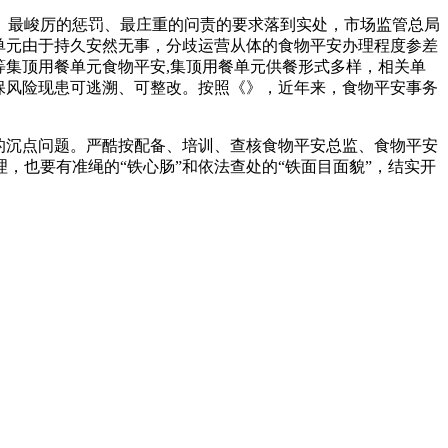
最峻厉的惩罚、最庄重的问责的要求落到实处，市场监管总局
单元由于持久安然无事，分歧运营从体的食物平安办理程度参差
等集顶用餐单元食物平安,集顶用餐单元供餐形式多样，相关单
保风险现患可逃溯、可整改。按照《》，近年来，食物平安事务
的沉点问题。严酷按配备、培训、查核食物平安总监、食物平安
也要有准绳的“铁心肠”和依法查处的“铁面目面貌”，结实开