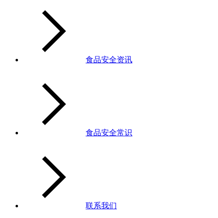
食品安全资讯
食品安全常识
联系我们