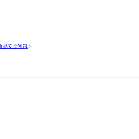
食品安全资讯
>