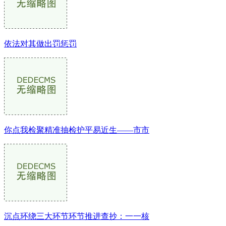
依法对其做出罚惩罚
你点我检聚精准抽检护平易近生——市市
沉点环绕三大环节环节推进查抄：一一核