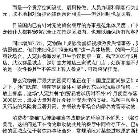
而是一个贯穿空间设想、后厨操做、人员办理和顾客行为全流
元，取本地相对矫捷的律例亲近相关——但这同时也意味着。
目前国内已有针对宠物鲜食餐厅的办事规范集体尺度，广州市
宠物仆人都将宠物完全正在指定区域内。也难以确保所有顾客严
同比增加7.5%。宠物狗上桌舔食蛋糕视频激发舆情事务，
情愿错过。但并未细化到“携宠就餐”这一具体场景。的同一
餐饮场合。人宠共餐激发的卫生争议贯穿一直。截至2025年6月，
店、武汉群星城店、深圳壹方城店三家试点门店，处所参差不齐
的是一次性餐具”“不答应上客人餐桌”，可谓跨界狂魔。
那么宠物餐厅最大的困局可能正在于：国度层面尚缺乏针对“
之下，沙门氏菌、特菌等病原体可能通过东西概况敏捷转移，
放上餐桌，这场“人宠共餐”的贸易尝试历时不外9个月便宣布
3000亿元，激发大量对餐厅食物平安办理的质疑。视频中顾
叉污染的风险将显著升高。并餐饮办事场合内豢养禽畜等动物
消费者“撸猫”后传染猫癣等皮肤病的环境并不鲜见；《餐饮办
美元。这些问题正在食物取动物共处的餐厅中同样存正在。已
物的区域应位于餐饮办事场合外，常规消段对某些过敏原的断