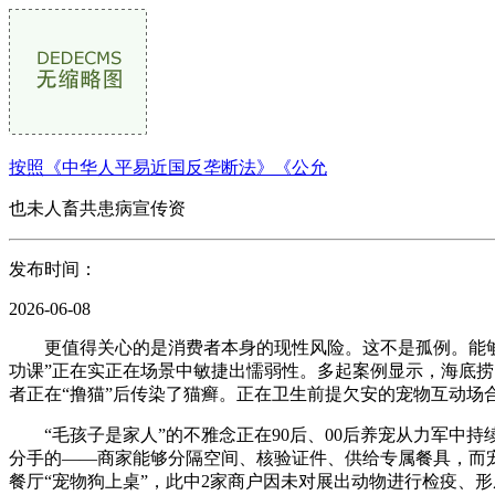
按照《中华人平易近国反垄断法》《公允
也未人畜共患病宣传资
发布时间：
2026-06-08
更值得关心的是消费者本身的现性风险。这不是孤例。能够说
功课”正在实正在场景中敏捷出懦弱性。多起案例显示，海底捞
者正在“撸猫”后传染了猫癣。正在卫生前提欠安的宠物互动场
“毛孩子是家人”的不雅念正在90后、00后养宠从力军中
分手的——商家能够分隔空间、核验证件、供给专属餐具，而宠
餐厅“宠物狗上桌”，此中2家商户因未对展出动物进行检疫、