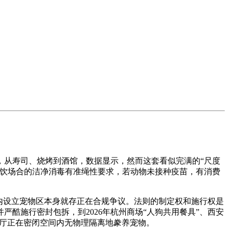
从寿司、烧烤到酒馆，数据显示，然而这套看似完满的“尺度
餐饮场合的洁净消毒有准绳性要求，若动物未接种疫苗，有消费
内设立宠物区本身就存正在合规争议。法则的制定权和施行权是
酷施行密封包拆，到2026年杭州商场“人狗共用餐具”、西安
餐厅正在密闭空间内无物理隔离地豢养宠物。