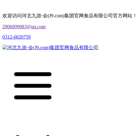
欢迎访问河北九游·会(J9.com)集团官网食品有限公司官方网站
2906099083@qq.com
0312-6820759