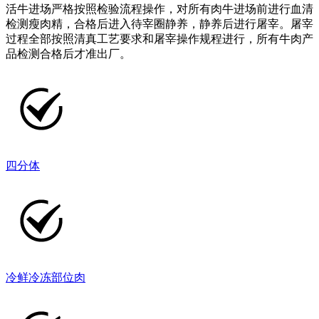
活牛进场严格按照检验流程操作，对所有肉牛进场前进行血清
检测瘦肉精，合格后进入待宰圈静养，静养后进行屠宰。屠宰
过程全部按照清真工艺要求和屠宰操作规程进行，所有牛肉产
品检测合格后才准出厂。
四分体
冷鲜冷冻部位肉