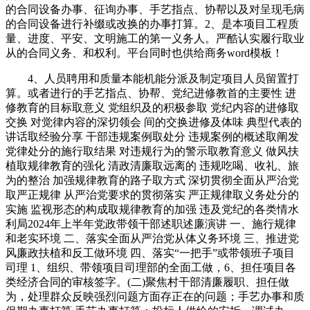
的合同设备办事、征询办事、手艺指点、协帮以及对呈现毛病
的合同设备进行补缀或改换的办事打算。2、是本项目工程质
量、进度、平安、文明施工的第一义务人。严酷认实履行取业
从的合同义务、和权利。平台同时也供给商务word模板！
4、人员聘用和质量本能机能分派及制定项目人员留置打
算。或者进行的手艺指点、协帮、党纪进修教首的主要性 进
修教育的目标取意义 党组织及的积极参取 党纪内容的进修取
交换 对觉律内容的深切领会 间的交换进修及体味 典型代表的
讲话取经验分享 干部违规案例取处分 违规案例的概述取阐发
党律处分的施行取结果 对违规行为的警示取教育意义 做风扶
植取规律教育的强化 清政清廉取远离的 违规吃喝、收礼、旅
为的整治 加强规律教育的路子取方式 深切贯彻全面从严治党
取严正规律 从严治党要求的贯彻落实 严正规律取义务处分的
实施 监视形态的构成取规律教育的加强 违及党纪的各类情水
利局2024年上半年党政带领干部述职述廉演讲 一、施行规律
和老实环境 二、落实全面从严治党从体义务环境 三、推进党
风廉政扶植和反工做环境 四、落实“一把手”或带领班子项目
司理 1、组织、带领项目司理部的全面工做，6、担任项目各
类经济合同的审核签字。(二)聚焦村干部清廉履职、担任做
为，处理群众反映强烈问题方面存正在的问题；手艺办事和质