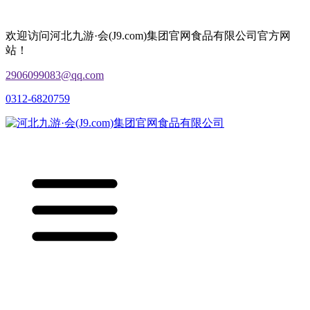
欢迎访问河北九游·会(J9.com)集团官网食品有限公司官方网
站！
2906099083@qq.com
0312-6820759