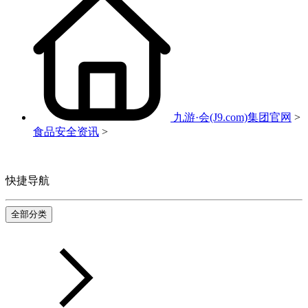
九游·会(J9.com)集团官网
>
食品安全资讯
>
快捷导航
全部分类