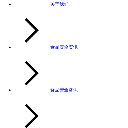
关于我们
食品安全资讯
食品安全常识