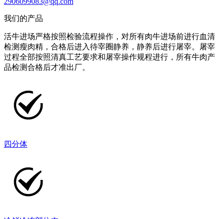
2906099083@qq.com
我们的产品
活牛进场严格按照检验流程操作，对所有肉牛进场前进行血清
检测瘦肉精，合格后进入待宰圈静养，静养后进行屠宰。屠宰
过程全部按照清真工艺要求和屠宰操作规程进行，所有牛肉产
品检测合格后才准出厂。
四分体