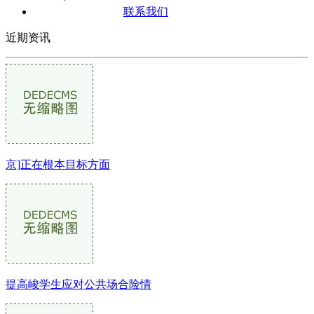
联系我们
近期资讯
京]正在根本目标方面
提高峻学生应对公共场合险情