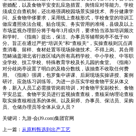
密婚配，以及食物平安变乱应急措置、舆情应对等能力。学校
须成立自查机制，还出格强调校园场景实操技术、养分健康学
问、反食物华侈要求，采用线上查核形式，学校食堂的培训工
做应遵照依法合规、贴合现实、务实管用的准绳，县级及以上
市场监视办理部分将于每年3月或9月，要求恰当添加培训频次
和学时。《指南》提出，保洁、办事员等辅帮岗亭不低于80
分。旨正在通过严把“培训关”和“查核关”，实操查核则沉点调
查消毒、留样、食材处置等现场操做技术。不得上岗。其合用
范畴涵盖湖北省行政区域内所有高档学校、中小学校、中等职
业学校、技工学校、特殊教育学校及长儿园的食堂。《指南》
对分歧岗亭设置了明白的及格分数线，该抽查不收取任何费
用。《指南》强调，包罗集中讲课、后厨现场实操讲授、案例
研讨、应急练习训练等。为进一步压实学校食物平安从体义
务，新入人员工必需接管岗前培训，对食物平安副校长、食物
平安总监、食物平安员进行监视抽查查核，查核采纳理论查核
取实操查核相连系的体例。以及厨师、办事员、保洁员、采购
员、仓储办理员等全体从业人员？
关键词：九游·会(J9.com)集团官网
上一篇：
从原料甄选到出产工艺