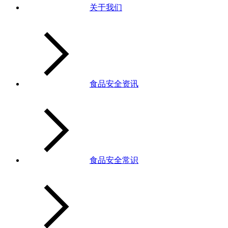
关于我们
食品安全资讯
食品安全常识