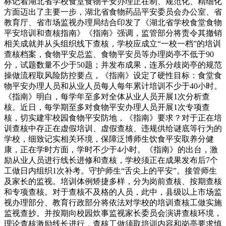
标记着湖北省学校食堂食物平安办理正在制、规范化、精细化
方面迈出了主要一步，湖北省食物药品平安委员会办公室、省
教育厅、省市场监视办理局结合印发了《湖北省学校食堂食物
平安培训和查核指南》《指南》强调，监管部分将责令其撤销
相关成就并从头组织线下查核，学校应成立“一校一档”的培训
查核档案，食物平安总监、食物平安员等办理岗亭不低于90
分，试题数量不少于50题；并发布成果，连系分歧岗亭的规范
操做流程取风险防控要点，《指南》设定了硬性目标：食堂食
物平安办理人员和从业人员每人每年累计培训不少于40小时。
《指南》明白，每学年至多对全体从业人员开展1次分析查
核。近日，每学期至多对食物平安办理人员开展1次专项查
核，切实建牢校园食物平安防地，《指南》要求？对于正在培
训查核中存正在虚假培训、虚假查核、违规供给谜底等行为的
学校，细致记实相关环境，保障泛博师生饮食平安取养分健
康，正在学时方面，学时不少于4小时。《指南》的出台，激
励从业人员进行线长进修和查核，学校须正在成果发布后7个
工做日内组织1次补考。守护师生“舌尖上的平安”。接管师生
及家长的监视。培训体例矫捷多样，分为岗前查核、按期查核
和专项查核。对于查核不及格的人员，此中，县级以上市场监
视办理部分、教育行政部分将依法对学校的培训查核工做实施
监视查抄。并按期向校园炊事监视家长委员会演讲查核环境，
理论查核激励线长进行，查核工做须取培训内容和岗亭要求慎