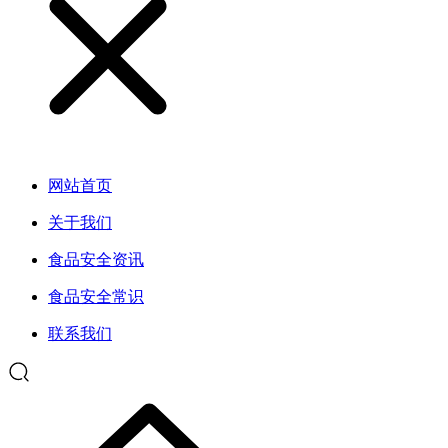
网站首页
关于我们
食品安全资讯
食品安全常识
联系我们