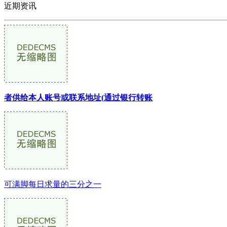
近期资讯
者供给本人账号或联系地址(通过银行转账
可满脚每日求量的三分之一