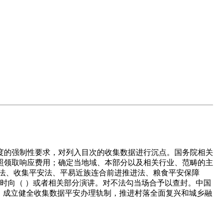
的强制性要求，对列入目次的收集数据进行沉点。国务院相关
照领取响应费用；确定当地域、本部分以及相关行业、范畴的主
法、收集平安法、平易近族连合前进推进法、粮食平安保障
时向（ ）或者相关部分演讲。对不法勾当场合予以查封。中国
话费。成立健全收集数据平安办理轨制，推进村落全面复兴和城乡融