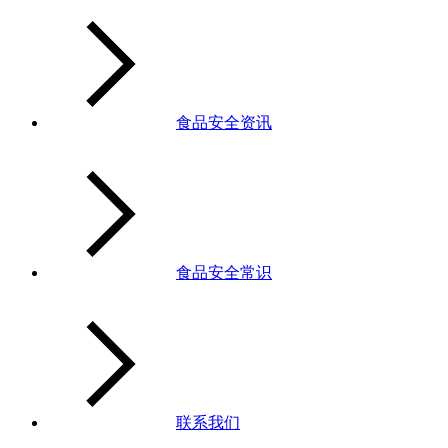
食品安全资讯
食品安全常识
联系我们