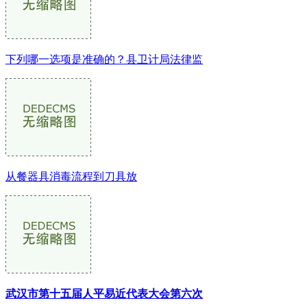
下列哪一选项是准确的？县卫计局法律监
从餐器具消毒流程到刀具放
武汉市第十五届人平易近代表大会第六次