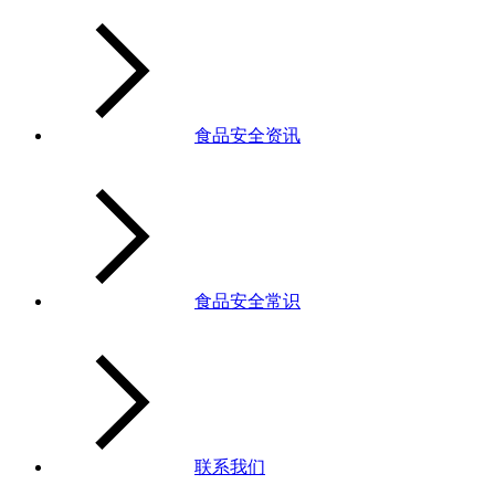
食品安全资讯
食品安全常识
联系我们