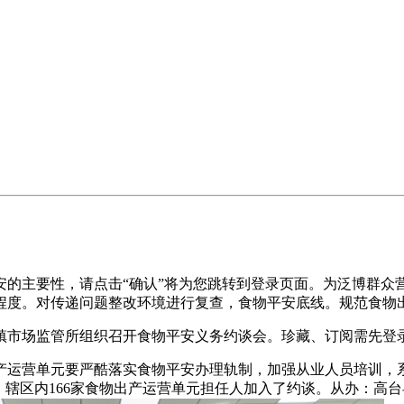
主要性，请点击“确认”将为您跳转到登录页面。为泛博群众
程度。对传递问题整改环境进行复查，食物平安底线。规范食物
市场监管所组织召开食物平安义务约谈会。珍藏、订阅需先登
运营单元要严酷落实食物平安办理轨制，加强从业人员培训，系
，辖区内166家食物出产运营单元担任人加入了约谈。从办：高