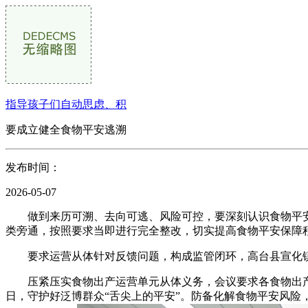
指导孩子们自动思虑、积
要成立健全食物平安逃溯
发布时间：
2026-05-07
做到来历可溯、去向可逃、风险可控，要深刻认识食物平安的
类旁通，按照要求当即进行完全整改，切实提高食物平安保障
要求运营从体针对反馈问题，构成监管闭环，高台县宣化镇
压紧压实食物出产运营单元从体义务，会议要求各食物出产
日，守护好泛博群众“舌尖上的平安”。防备化解食物平安风险