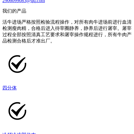
2906099083@qq.com
我们的产品
活牛进场严格按照检验流程操作，对所有肉牛进场前进行血清
检测瘦肉精，合格后进入待宰圈静养，静养后进行屠宰。屠宰
过程全部按照清真工艺要求和屠宰操作规程进行，所有牛肉产
品检测合格后才准出厂。
四分体