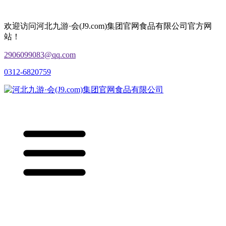
欢迎访问河北九游·会(J9.com)集团官网食品有限公司官方网
站！
2906099083@qq.com
0312-6820759