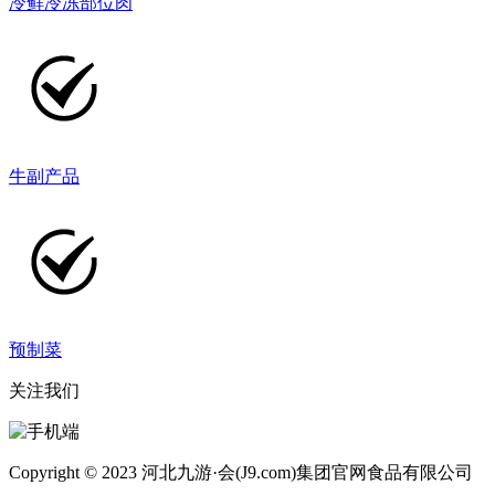
冷鲜冷冻部位肉
牛副产品
预制菜
关注我们
Copyright © 2023 河北九游·会(J9.com)集团官网食品有限公司