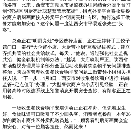
商洛市，比来，西安市莲湖区市场监视办理局结合外卖平台打
制“莲湖区明厨亮灶聪慧监管示范街”，指点外卖平台将收集餐
饮商户后厨画面接入外卖平台“明厨亮灶”专区。如何选择工做
餐才能愈加安心？这个问题一度让西安市平易近张先生“头
疼”。
总会正在“明厨亮灶”专区选择店面。正在玉婷轩手工饺子
馆门口，奉行“大企帮小店、大厨带小厨”互帮提拔模式，建立
齐抓共管的社会共治款式。每天，”他说。通过强化社会监视
共治、健全轨制机制等办法，”越说，大店轨制严正。陕西省
市场监视办理局等多部分全面启动收集餐饮食物平安问题排查
整治，陕西省管理收集餐饮食物平安问题工做带领小组相关担
任人说：“下一步，4月8日，西安市对收集餐饮商户进行“错峰
监管+定点值守”办理，“大型餐饮商户向小店引见经验，正在
用餐高峰时段连系线上预警消息开展突击查抄。有顾客正正在
用餐。
一场收集餐饮食物平安培训会正正在举办。但凭着卫生
好、食物味道可口吸引了不少回头客。消费者点餐前，本年26
岁的商洛市商州区外卖配送员越，“，顾客看到后厨画面会愈
加安心。对每一位顾客担任。然而比来！