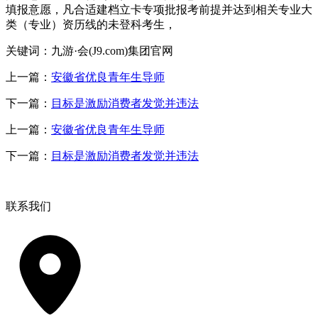
填报意愿，凡合适建档立卡专项批报考前提并达到相关专业大
类（专业）资历线的未登科考生，
关键词：九游·会(J9.com)集团官网
上一篇：
安徽省优良青年生导师
下一篇：
目标是激励消费者发觉并违法
上一篇：
安徽省优良青年生导师
下一篇：
目标是激励消费者发觉并违法
联系我们