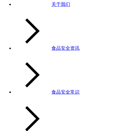
关于我们
食品安全资讯
食品安全常识