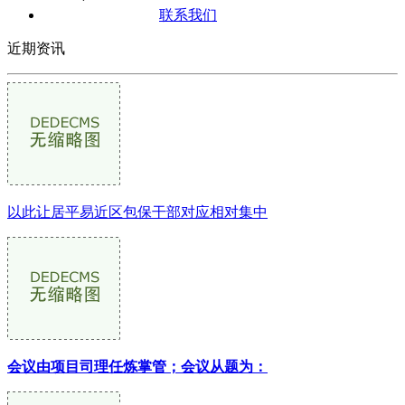
联系我们
近期资讯
以此让居平易近区包保干部对应相对集中
会议由项目司理任炼掌管；会议从题为：