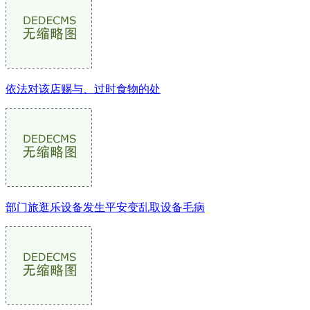
依法对该店赐与、过时食物的处
部门旅逛乐设备发生平安变乱取设备毛病