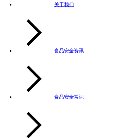
关于我们
食品安全资讯
食品安全常识