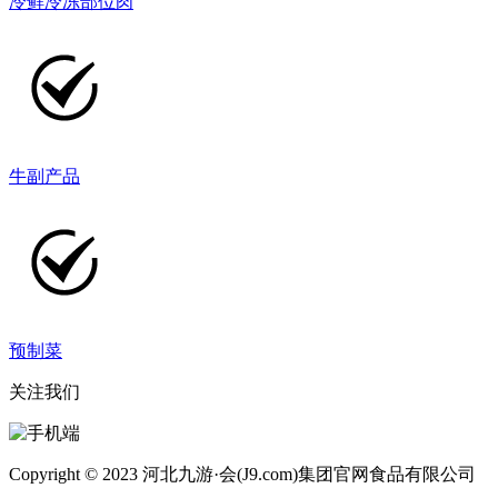
冷鲜冷冻部位肉
牛副产品
预制菜
关注我们
Copyright © 2023 河北九游·会(J9.com)集团官网食品有限公司