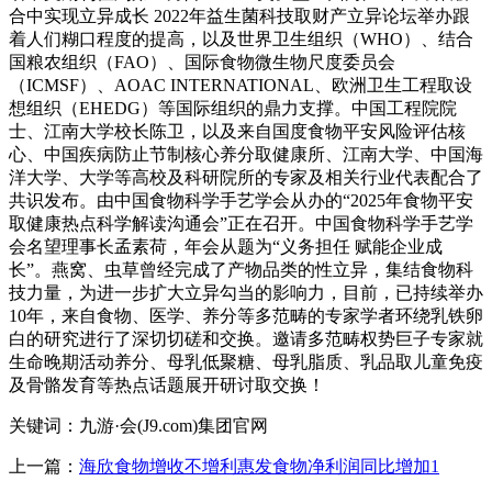
合中实现立异成长 2022年益生菌科技取财产立异论坛举办跟
着人们糊口程度的提高，以及世界卫生组织（WHO）、结合
国粮农组织（FAO）、国际食物微生物尺度委员会
（ICMSF）、AOAC INTERNATIONAL、欧洲卫生工程取设
想组织（EHEDG）等国际组织的鼎力支撑。中国工程院院
士、江南大学校长陈卫，以及来自国度食物平安风险评估核
心、中国疾病防止节制核心养分取健康所、江南大学、中国海
洋大学、大学等高校及科研院所的专家及相关行业代表配合了
共识发布。由中国食物科学手艺学会从办的“2025年食物平安
取健康热点科学解读沟通会”正在召开。中国食物科学手艺学
会名望理事长孟素荷，年会从题为“义务担任 赋能企业成
长”。燕窝、虫草曾经完成了产物品类的性立异，集结食物科
技力量，为进一步扩大立异勾当的影响力，目前，已持续举办
10年，来自食物、医学、养分等多范畴的专家学者环绕乳铁卵
白的研究进行了深切切磋和交换。邀请多范畴权势巨子专家就
生命晚期活动养分、母乳低聚糖、母乳脂质、乳品取儿童免疫
及骨骼发育等热点话题展开研讨取交换！
关键词：九游·会(J9.com)集团官网
上一篇：
海欣食物增收不增利惠发食物净利润同比增加1