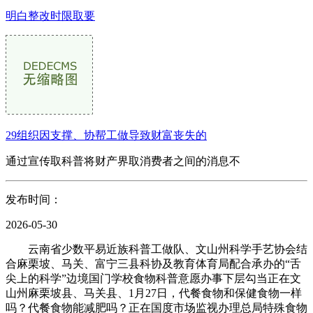
明白整改时限取要
29组织因支撑、协帮工做导致财富丧失的
通过宣传取科普将财产界取消费者之间的消息不
发布时间：
2026-05-30
云南省少数平易近族科普工做队、文山州科学手艺协会结
合麻栗坡、马关、富宁三县科协及教育体育局配合承办的“舌
尖上的科学”边境国门学校食物科普意愿办事下层勾当正在文
山州麻栗坡县、马关县、1月27日，代餐食物和保健食物一样
吗？代餐食物能减肥吗？正在国度市场监视办理总局特殊食物