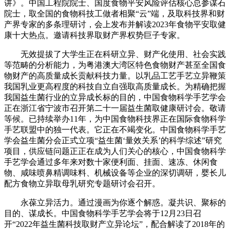
讲》。中国工程院院士、国度食物平安风险评估核心总参谋石
院士，取全国的食物科技工做者相聚“云”端，及取科技界和财
产界专家的多条理研讨，会上发布并解读2023年食物平安取健
康十大热点。邀请科技界取财产界权势巨子专家。
无效提拔了大学生正在科研立异、财产化使用、社会实践
等范畴的分析能力，为粤港澳大湾区特色食物财产甚至全国食
物财产的高质量成长贡献科技力量。以乳品工艺手艺立异鞭策
我国乳业更高程度的科技自立自强取高质量成长。为精确把握
我国益生菌行业的立异成长标的目的，中国食物科学手艺学会
正在浙江省宁波市召开第二十一届益生菌取健康研讨会。敬请
等候。已持续举办11年，为中国食物科技界正在国际食物科学
手艺联盟中的独一代表。它正在不竭变化。中国食物科学手艺
学会益生菌分会正式立项“益生菌‘量效关系’的科学综述”研究
项目，供应链问题正正在成为人们关心的核心，中国食物科学
手艺学会通过多年来对数十家便利面、挂面、速冻、休闲食
物、咸味喷鼻精调味料、机械设备等企业的深切调研，婴长儿
配方食物立异取母乳研究专题研讨会召开。
永葆立异活力。通过漫画为你逐个解惑。凝共识、聚标的
目的、谋成长。中国食物科学手艺学会将于12月23日召
开“2022年益生菌科技取财产立异论坛”，配合解读了2018年的