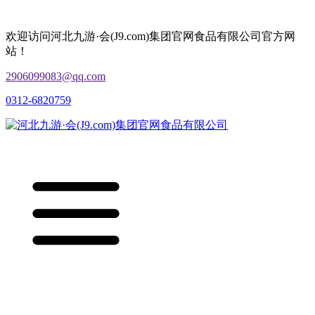
欢迎访问河北九游·会(J9.com)集团官网食品有限公司官方网
站！
2906099083@qq.com
0312-6820759