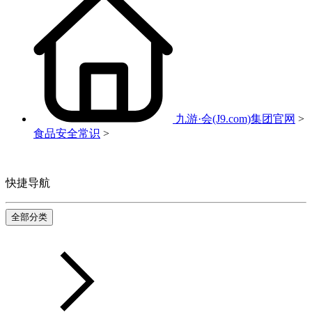
九游·会(J9.com)集团官网
>
食品安全常识
>
快捷导航
全部分类