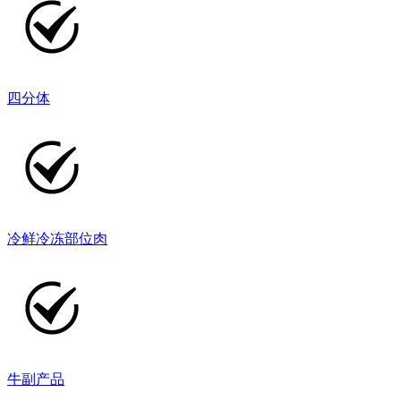
四分体
冷鲜冷冻部位肉
牛副产品