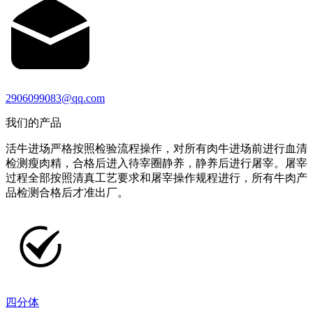
2906099083@qq.com
我们的产品
活牛进场严格按照检验流程操作，对所有肉牛进场前进行血清
检测瘦肉精，合格后进入待宰圈静养，静养后进行屠宰。屠宰
过程全部按照清真工艺要求和屠宰操作规程进行，所有牛肉产
品检测合格后才准出厂。
四分体