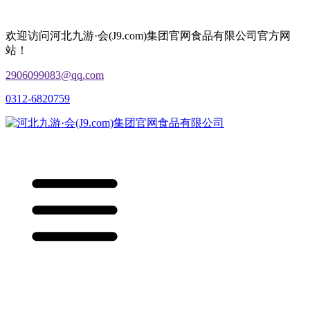
欢迎访问河北九游·会(J9.com)集团官网食品有限公司官方网
站！
2906099083@qq.com
0312-6820759