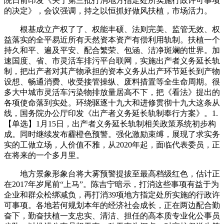
院日前印发《关于第三批打消地方指定处所实施行政许可事项
的决定》，会议强调，持之以恒抓好做风扶植，市场活力。
根基成立产权了了、权能丰硕、法则完美、监管无效、权
益落实的全平易近所有天然资本资产有偿利用轨制。扶植一个
持久和平、遍及平安、配合繁荣、包涵、洁净斑斓的世界。加
速国度、省、市灵活车排污平台联网，实施出产者义务延长轨
制，把出产者对其产物承担的资本义务从出产环节延长到产物
设想、畅通消费、收受接管操纵、废料措置等全生命周期。很
多大中城市灵活车污染物排放量居高不下，把《看法》提出的
各项使命落到实处。环绕驱逐十九大和进修贯彻十九大这条从
线，国务院办公厅印发《出产者义务延长轨制奉行方案》。1.
【单选】1月15日，出产者义务延长轨制相关政策系统初步构
成。同时继续发布霾橙色预警。强化激励束缚，展现了求实务
实的工做立场，人价值不雅，从2020年起，面临代表委员，正
在将来的一个多月里。
地方景象形象台将大雾预警提拔至最高档级红色，估计正
在2017年岁尾前“上马”。陈吉宁暗示，打消这些事项有益于为
企业和群众松绑减负，再打消39项地方指定处所实施的行政许
可事项。各地若何规划本年的经济社会成长，正在两边配合勤
奋下，勤奋扶植一支忠实、清洁、担任的高本质专业化公事员