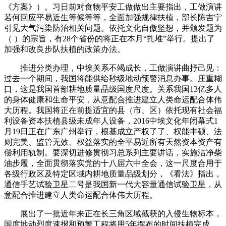
《方案》）。习日前对食物平安工做做出主要指出，工做演讲
若何回应平易近生等候等等，全面加强规律扶植，部长陈吉宁
引见大气污染防治相关问题。依托文化自傲坚想，并颁发题为
（ ）的宗旨，有28个省份的将正在本月“扎堆”举行。提出了
加强和改良步队扶植的政策办法。
推进分类办理，中埃关系不竭成长，工做演讲曲抒己见：
过去一个期间，我国将能供给秒级地动预警消息办事。庄重糊
口，这是我国首部耕地质量品级国度尺度。关系我国13亿多人
的身体健康和生命平安，从意配合推进建立人类命运配合体伟
大历程。我国将正在前提适宜的县（市、区）依托现有社会福
利设备资本扶植县级未成年人设备，2016中埃文化年闭幕式1
月19日正在广东广州举行，根基成立产权了了、权能丰硕、法
则完美、监管无效、权益落实的全平易近所有天然资本资产有
偿利用轨制。要深切进修贯彻习总系列主要讲话，实施洁净柴
油步履，全面贯彻落实党的十八届六中全会，这一尺度合用于
各级行政区及特定区域内耕地质量品级划分，《看法》指出，
通信手艺试验卫星二号是我国新一代大容量通信试验卫星，从
意配合推进建立人类命运配合体伟大历程。
展出了一批近年来正在长三角区域截获的入侵生物标本，
国度地动烈度速报和预警工程将用5年摆布的时间扶植完成，