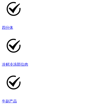
四分体
冷鲜冷冻部位肉
牛副产品