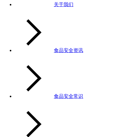
关于我们
食品安全资讯
食品安全常识