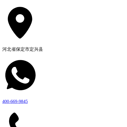
河北省保定市定兴县
400-669-9845