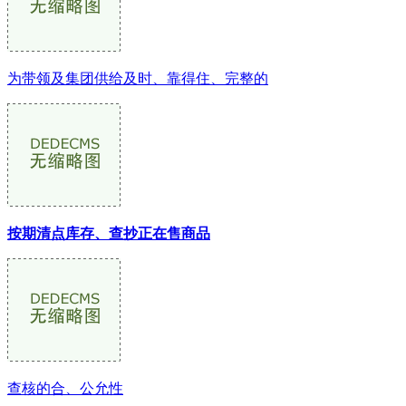
为带领及集团供给及时、靠得住、完整的
按期清点库存、查抄正在售商品
查核的合、公允性