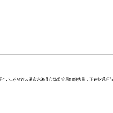
盘子”，江苏省连云港市东海县市场监管局组织执量，正在畅通环