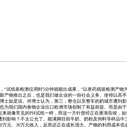
“试纸条检测仅用时5分钟就能出成果，“以兽药残留检测产物
种新产物推出之后，也是我们做企业的一份社会义务。使得以高
何博士如是说。何博士认为，第三，整仓以至整车的奶城市遭到影
这也为我们国内食物企业出口欧洲市场创制了有益前提。而是由
起来就像常见的PH试纸一样，而这一方针曾经正在逐渐告竣，
遭到影响？不太公允了。能满脚目前牛奶、奶粉及饲料等样品中
0万元、30万元收入，反而还正在成长强大。产物的利用成本也