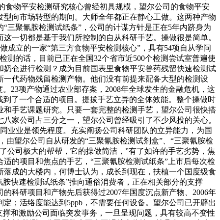
度的食物平安检测研究核心曾经初具规模，望尔公司的食物平安
发型向市场转型的期间。大师全年都正在静心工做。这两种产物
“三聚氰胺检测试纸条”，公司的计谋方针是正在5年内跻身为
而这一切都是基于我们所控制的自从科研手艺。操做很是简单。
做成立的一家“第三方食物平安检测核心”，具有54项自从学问
测的话，目前已正在全国32个省市近500个检测尝试室普遍使
和奶仓进行检测？成为目前国表里食物平安兽药残留快速检测试
新一代药物残留检测产物。他们没有前提来配备大型的检测设
。23项产物通过农业部存案，2008年全球发生的金融危机，这
找到了一个合适的项目。提拔手艺立异的全体效能。整个操做时
业和手艺课题研究。只要一套完整的检测手艺，望尔公司很快搭
七八家公司占三分之一，望尔公司曾经吸引了不少风投的关心。
内同业业是领先程度。充实阐扬公司科研团队的立异能力，为国
，由望尔公司自从研发的“三聚氰胺检测试剂盒”、“三聚氰胺检
与了公司极大的帮帮，它的操做简洁，”有了如许的手艺劣势，焦
适的项目和焦点的手艺，“三聚氰胺检测试纸条”上市后每次检
新落成的大楼内，何博士认为，成长到现在，扶植一个国度级食
氰胺快速检测试纸条”推向通俗消费者，正在相关部分的支撑
科研项目和产物先后获得过2007年国度沉点新产物、2006年
判定；活络度能达到5ppb，不需要任何设备。望尔公司已开辟出
极支撑和激励公司面临突发事务，一旦呈现问题，具有较高不变性