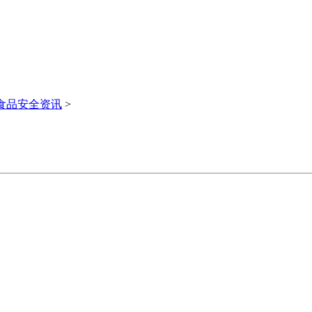
食品安全资讯
>