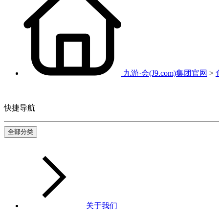
九游·会(J9.com)集团官网
>
快捷导航
全部分类
关于我们