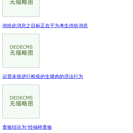
供给此消息之目标正在于为考生供给消息
运营未按进行检疫的生猪肉的违法行为
查验结论为“经抽样查验