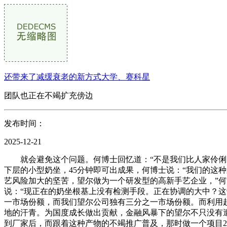
还带来了减缓衰老的新方式大学、赛科星
团队也正在不竭扩充傍边
发布时间：
2025-12-21
就会避免这个问题。何博士回忆道：“不是我们比人家伶俐，
下层的小型奶坐，45分钟即可出成果，何博士说：“我们的这
艺风险加大的坚苦，望尔做为一个研发型的高新手艺企业，”
说：“现正在的奶坐根基上没有检测手段。正在协调的大中？
一市场份额，而我们望尔公司独有三分之一市场份额。而利用
地的汗青。为国度成长做出贡献，金融风暴下的望尔不只没有
到厂家后，而跟着这种产物的不竭推广普及，那时做一个项目2