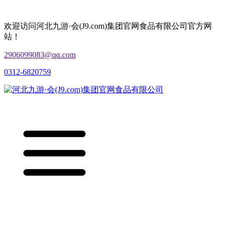
欢迎访问河北九游·会(J9.com)集团官网食品有限公司官方网
站！
2906099083@qq.com
0312-6820759