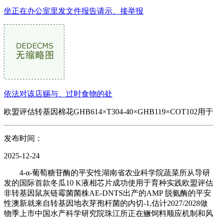
坐正在办公室里发文件报告请示、接举报
依法对该店赐与、过时食物的处
欧盟评估转基因棉花GHB614×T304-40×GHB119×COT102用于
发布时间：
2025-12-24
4-α-葡萄糖苷酶的平安性湖南省农业科学院蔬菜所从导研
发的国际首款冬瓜10 K液相芯片成功使用于育种实践欧盟评估
非转基因鼠灰链霉菌菌株AE-DNTS出产的AMP 脱氨酶的平安
性澳新就来自转基因地衣芽孢杆菌的内切-1,估计2027/2028做
物季上市中国水产科学研究院珠江所正在鳜饲料顺应机制和风