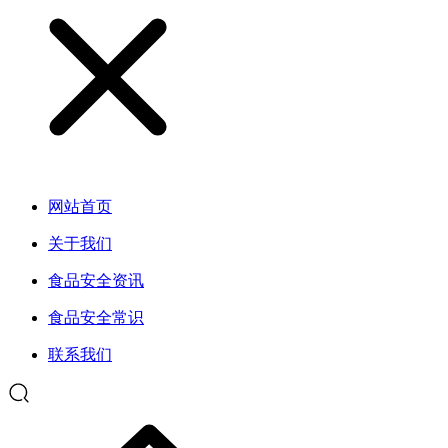
网站首页
关于我们
食品安全资讯
食品安全常识
联系我们