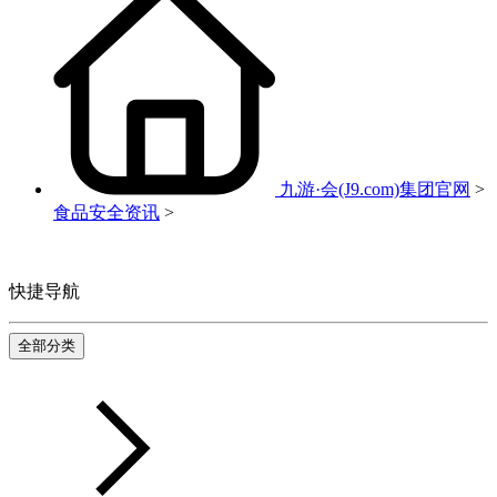
九游·会(J9.com)集团官网
>
食品安全资讯
>
快捷导航
全部分类