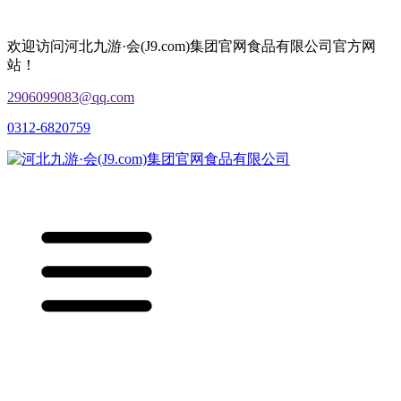
欢迎访问河北九游·会(J9.com)集团官网食品有限公司官方网
站！
2906099083@qq.com
0312-6820759