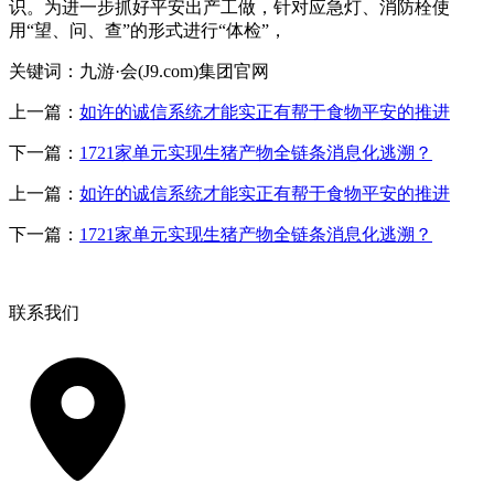
识。为进一步抓好平安出产工做，针对应急灯、消防栓使
用“望、问、查”的形式进行“体检”，
关键词：九游·会(J9.com)集团官网
上一篇：
如许的诚信系统才能实正有帮于食物平安的推进
下一篇：
1721家单元实现生猪产物全链条消息化逃溯？
上一篇：
如许的诚信系统才能实正有帮于食物平安的推进
下一篇：
1721家单元实现生猪产物全链条消息化逃溯？
联系我们