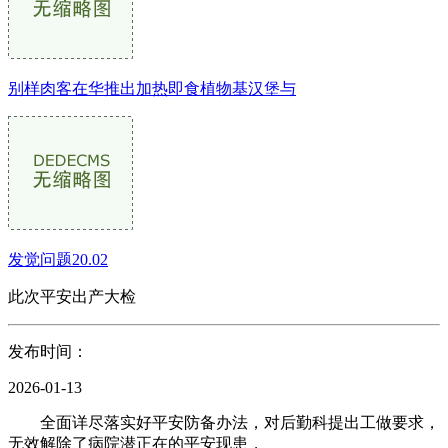
别样肉客在华推出加热即食植物基汉堡与
发觉问题20.02
此次平安出产大检
发布时间：
2026-01-13
全面详尽落实好平安防备办法，对后勤科提出工做要求，
无效解除了病院潜正在的平安现患，