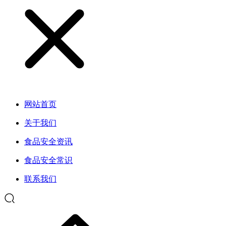
网站首页
关于我们
食品安全资讯
食品安全常识
联系我们