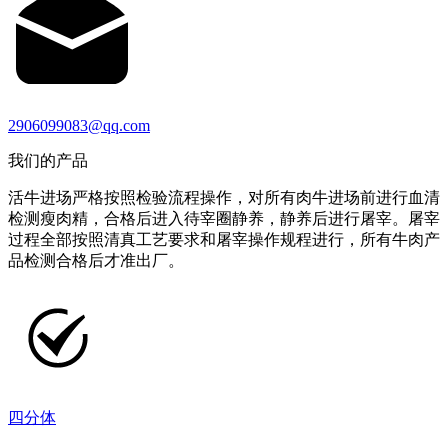
2906099083@qq.com
我们的产品
活牛进场严格按照检验流程操作，对所有肉牛进场前进行血清
检测瘦肉精，合格后进入待宰圈静养，静养后进行屠宰。屠宰
过程全部按照清真工艺要求和屠宰操作规程进行，所有牛肉产
品检测合格后才准出厂。
四分体