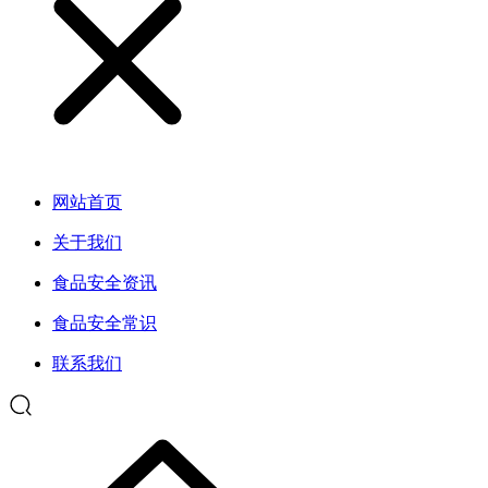
网站首页
关于我们
食品安全资讯
食品安全常识
联系我们