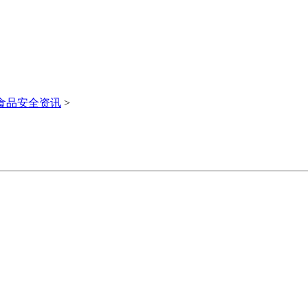
食品安全资讯
>