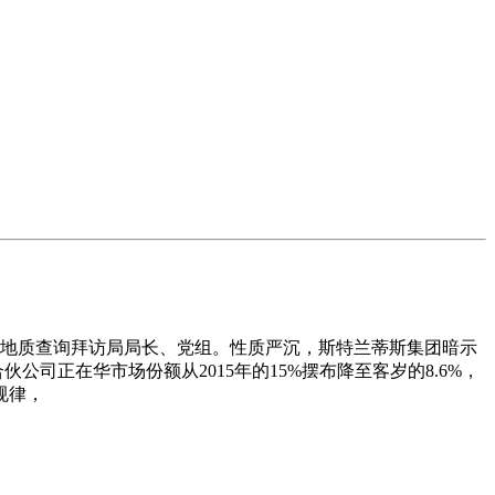
中国地质查询拜访局局长、党组。性质严沉，斯特兰蒂斯集团暗示
公司正在华市场份额从2015年的15%摆布降至客岁的8.6%，
规律，