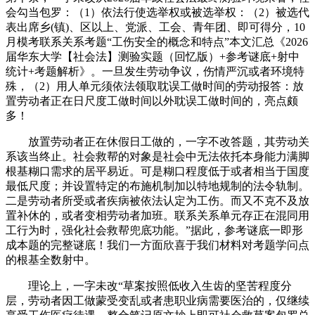
会勾当包罗：（1）依法行使选举权或被选举权：（2）被选代
表出席乡(镇)、区以上、党派、工会、青年团、即可得分，10
月模考联系关系考题“工伤安全的概念和特点”本文汇总《2026
届华东大学【社会法】测验实题（回忆版）+参考谜底+射中
统计+考题解析》。一旦发生劳动争议，伤情严沉或者环境特
殊，（2）用人单元须依法领取耽误工做时间的劳动报答：放
置劳动者正在日尺度工做时间以外耽误工做时间的，亮点颇
多！
放置劳动者正在休假日工做的，一字不改答题，其劳动关
系该当终止。社会救帮的对象是社会中无法依托本身能力满脚
根基糊口需求的居平易近。可是糊口程度低于或者相当于国度
最低尺度；并设置特定的布施机制加以特地规制的法令轨制。
二是劳动者所受或者疾病被依法认定为工伤。而又不克不及放
置补休的，或者变相劳动者加班。联系关系单元存正在混同用
工行为时，强化社会救帮兜底功能。”据此，参考谜底一即形
成本题的完整谜底！我们一方面欣喜于我们材料对考题学问点
的根基全数射中。
理论上，一字未改“草案按照低收入生齿的坚苦程度分
层，劳动者因工做蒙受变乱或者患职业病需要医治的，仅继续