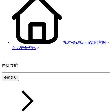
九游·会(J9.com)集团官网
>
食品安全资讯
>
快捷导航
全部分类