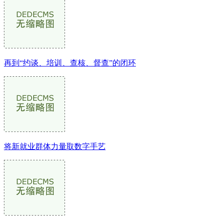
再到“约谈、培训、查核、督查”的闭环
将新就业群体力量取数字手艺