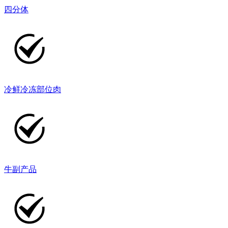
四分体
冷鲜冷冻部位肉
牛副产品