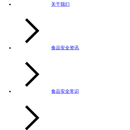
关于我们
食品安全资讯
食品安全常识