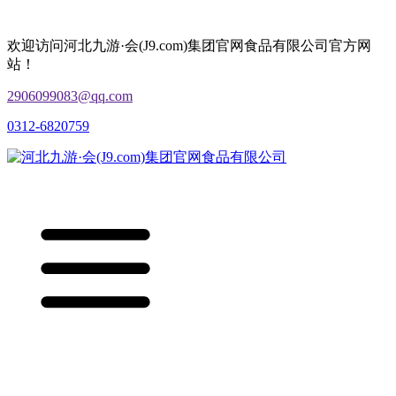
欢迎访问河北九游·会(J9.com)集团官网食品有限公司官方网
站！
2906099083@qq.com
0312-6820759