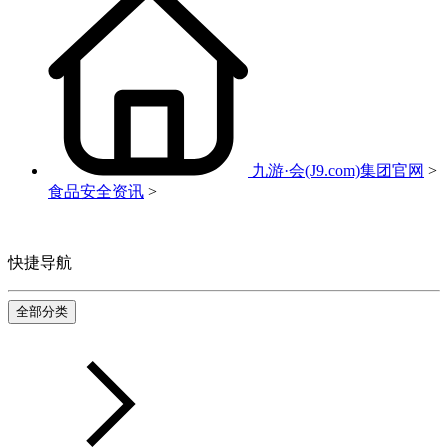
九游·会(J9.com)集团官网
>
食品安全资讯
>
快捷导航
全部分类