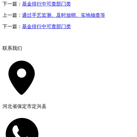
下一篇：
基金排行中可查部门类
上一篇：
通过手艺监测、及时放哨、实地抽查等
下一篇：
基金排行中可查部门类
联系我们
河北省保定市定兴县