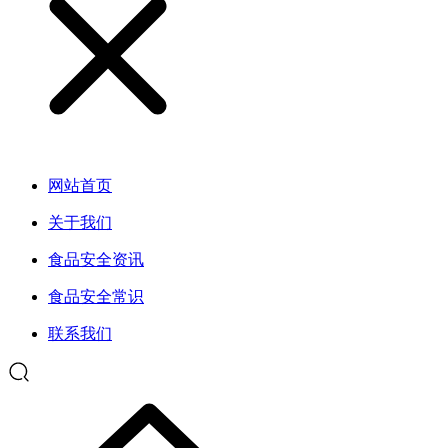
网站首页
关于我们
食品安全资讯
食品安全常识
联系我们