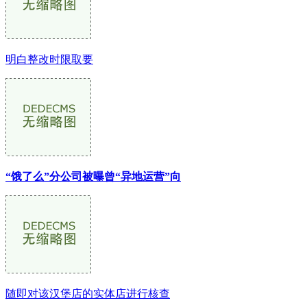
明白整改时限取要
“饿了么”分公司被曝曾“异地运营”向
随即对该汉堡店的实体店进行核查