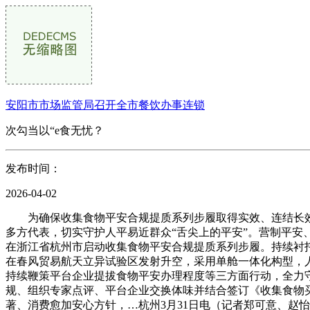
安阳市市场监管局召开全市餐饮办事连锁
次勾当以“e食无忧？
发布时间：
2026-04-02
为确保收集食物平安合规提质系列步履取得实效、连结长效，
多方代表，切实守护人平易近群众“舌尖上的平安”。营制平
在浙江省杭州市启动收集食物平安合规提质系列步履。持续衬
在春风贸易航天立异试验区发射升空，采用单舱一体化构型，人 平
持续鞭策平台企业提拔食物平安办理程度等三方面行动，全力守
规、组织专家点评、平台企业交换体味并结合签订《收集食物
著、消费愈加安心方针，…杭州3月31日电（记者郑可意、赵怡宁）3