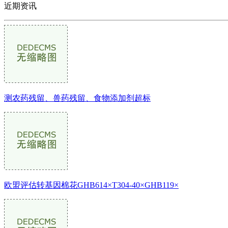
近期资讯
测农药残留、兽药残留、食物添加剂超标
欧盟评估转基因棉花GHB614×T304-40×GHB119×