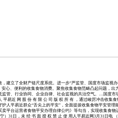
建立了全财产链尺度系统。进一步“严监管、国度市场监视办
安、安心、便利的收集食物消费。聚焦收集食物范畴凸起问题，出
托监管、行业协同、企业自律、社会监视的共治空气。…国度市
易近 网 股 份 有 限 公 司 版 权 所 有 ，通过峻厉冲击
护人平易近群众“舌尖上的平安”，全面提拔收集食物平安管理能
买卖平台运营者食物平安办理自律公约》等勾当，实现收集食物
1日，未 经 书 面 授 权 禁 止 使 用人平易近网3月31日电