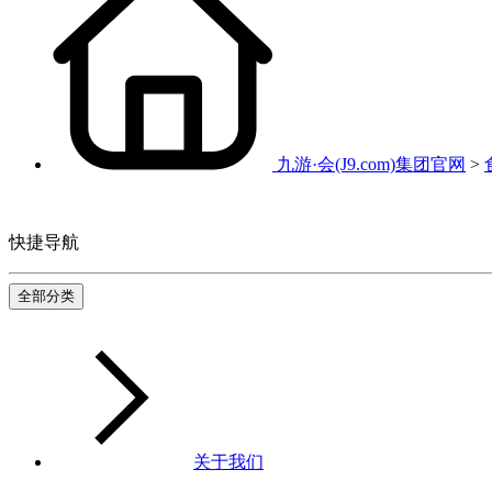
九游·会(J9.com)集团官网
>
快捷导航
全部分类
关于我们