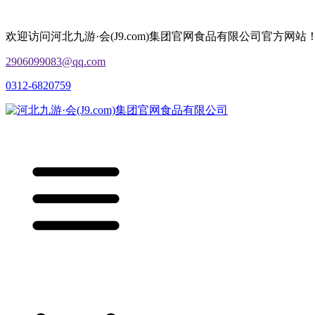
欢迎访问河北九游·会(J9.com)集团官网食品有限公司官方网站
2906099083@qq.com
0312-6820759