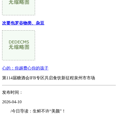
次要包罗谷物类、杂豆
心的：你越费心你的孩子
第114届糖酒会IFB专区共启食饮新征程泉州市市场
发布时间：
2026-04-10
/今日导读：生鲜不许“美颜”！