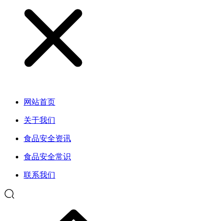
网站首页
关于我们
食品安全资讯
食品安全常识
联系我们