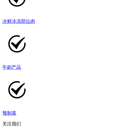
冷鲜冷冻部位肉
牛副产品
预制菜
关注我们