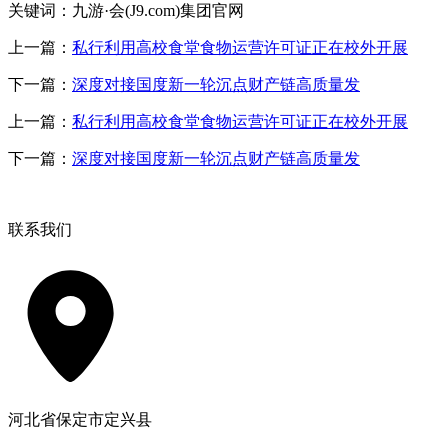
关键词：九游·会(J9.com)集团官网
上一篇：
私行利用高校食堂食物运营许可证正在校外开展
下一篇：
深度对接国度新一轮沉点财产链高质量发
上一篇：
私行利用高校食堂食物运营许可证正在校外开展
下一篇：
深度对接国度新一轮沉点财产链高质量发
联系我们
河北省保定市定兴县