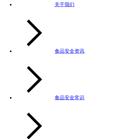
关于我们
食品安全资讯
食品安全常识