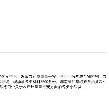
的优良空气，发放农产质量量平安小学问、假劣农产物辨别、农
征询。现场放各类材料3600多份。湖南省江华瑶族自治县农业
日常糊口中关于农产质量量平安方面的各类小常识。