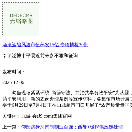
酒鬼酒陷风波市值蒸发15亿 专项抽检30批
引了泛博市平易近前来参不雅和征询
发布时间：
2025-12-06
勾当现场紧紧环绕“尚德守法、共治共享食物平安”为从题，
药平安利用、新的农药办理条例等宣传材料，各集镇市场开展了
委于6月29日至7月4日正在山城超市门口开展了“农产质量
关键词：九游·会(J9.com)集团官网
上一篇：
仰韶跻身河南制制业百强；西餐+暖锅供应链处理