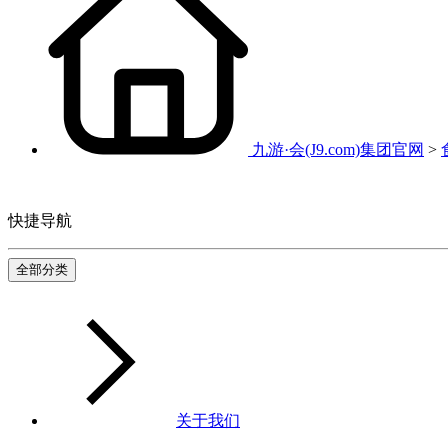
九游·会(J9.com)集团官网
>
快捷导航
全部分类
关于我们