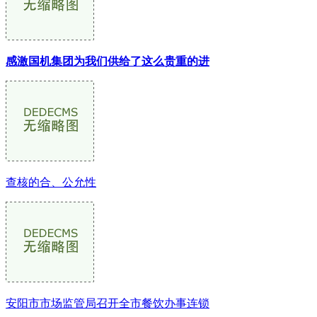
感激国机集团为我们供给了这么贵重的进
查核的合、公允性
安阳市市场监管局召开全市餐饮办事连锁