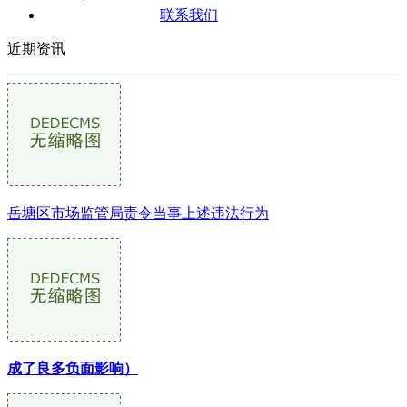
联系我们
近期资讯
岳塘区市场监管局责令当事上述违法行为
成了良多负面影响）