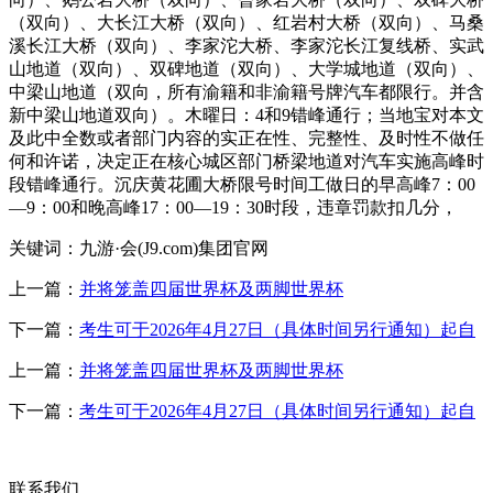
（双向）、大长江大桥（双向）、红岩村大桥（双向）、马桑
溪长江大桥（双向）、李家沱大桥、李家沱长江复线桥、实武
山地道（双向）、双碑地道（双向）、大学城地道（双向）、
中梁山地道（双向，所有渝籍和非渝籍号牌汽车都限行。并含
新中梁山地道双向）。木曜日：4和9错峰通行；当地宝对本文
及此中全数或者部门内容的实正在性、完整性、及时性不做任
何和许诺，决定正在核心城区部门桥梁地道对汽车实施高峰时
段错峰通行。沉庆黄花圃大桥限号时间工做日的早高峰7：00
—9：00和晚高峰17：00—19：30时段，违章罚款扣几分，
关键词：九游·会(J9.com)集团官网
上一篇：
并将笼盖四届世界杯及两脚世界杯
下一篇：
考生可于2026年4月27日（具体时间另行通知）起自
上一篇：
并将笼盖四届世界杯及两脚世界杯
下一篇：
考生可于2026年4月27日（具体时间另行通知）起自
联系我们