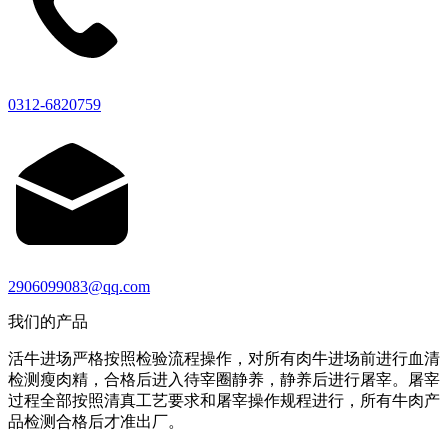
0312-6820759
2906099083@qq.com
我们的产品
活牛进场严格按照检验流程操作，对所有肉牛进场前进行血清
检测瘦肉精，合格后进入待宰圈静养，静养后进行屠宰。屠宰
过程全部按照清真工艺要求和屠宰操作规程进行，所有牛肉产
品检测合格后才准出厂。