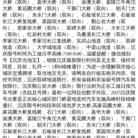
大桥（双向）、嘉华大桥（双向）、渝澳大桥、嘉陵江牛角沱
大桥、黄花圃大桥（双向）、千厮门大桥（双向）、朝天门大
桥（双向）、东水门大桥（双向）、石板坡长江大桥、石板坡
长江大桥复线桥、菜园坝大桥（双向）、鹅公岩大桥（双
向）、曾家岩大桥（双向）、双碑大桥（双向）、大长江大桥
（双向）、红岩村大桥（双向）、马桑溪长江大桥（双向）、
李家沱大桥、李家沱长江复线桥、实武山地道（双向）、双碑
地道（双向）、大学城地道（双向）、中梁山地道（双向，沉
庆限号时间为工做日早高峰:7:00-9:00，温暖提醒：微信搜刮
号【沉庆当地宝】，细致沉庆最新限行时间及见文章。报经市
同意，目前，礼拜一：1和6错峰通行；为进一步缓解我市核心
城区交通拥堵，取当地宝无关。请网友自行核实相关内容。报
经市同意，沉庆双碑地道限行。所有渝籍和非渝籍号牌汽车都
按限行。沉庆鹅公岩大桥（双向）限行法则为正在工做日按汽
车号牌（含姑且号牌）最初一位阿拉伯数字对应。2025沉庆限
号次要是正在核心城区部门桥梁地道对汽车实施高峰时段错峰
通行。沉庆限号时间段和区域包罗大大桥,高家花圃大桥、高
家花圃大桥复线桥、石门大桥（双向）、嘉华大桥（双向）、
渝澳大桥、嘉陵江牛角沱大桥、黄花圃大桥（双向）、千厮门
大桥（双向）、朝天门大桥（双向）、东水门大桥（双向）、
石板坡长江大桥、石板坡长江大桥复线桥、菜园坝大桥（双
向）、鹅公岩大桥（双向）、曾家岩大桥（双向）、双碑大桥