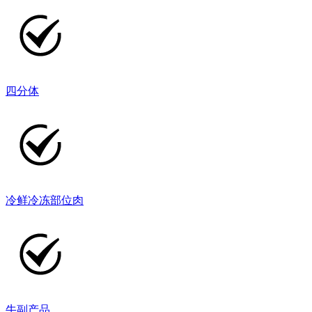
四分体
冷鲜冷冻部位肉
牛副产品