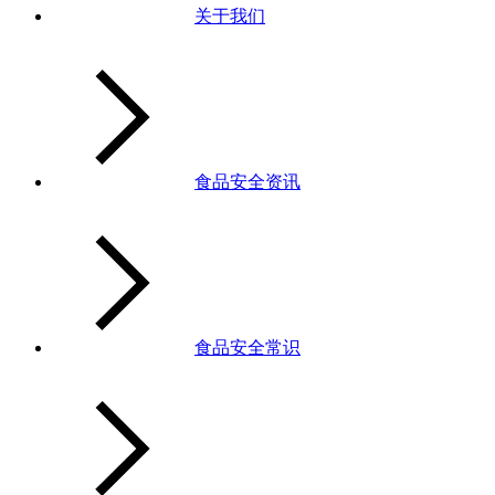
关于我们
食品安全资讯
食品安全常识