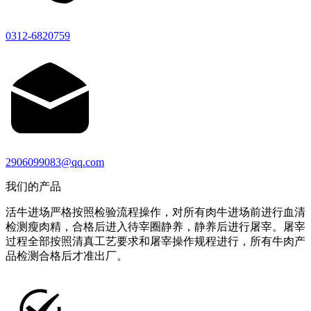
0312-6820759
2906099083@qq.com
我们的产品
活牛进场严格按照检验流程操作，对所有肉牛进场前进行血清
检测瘦肉精，合格后进入待宰圈静养，静养后进行屠宰。屠宰
过程全部按照清真工艺要求和屠宰操作规程进行，所有牛肉产
品检测合格后才准出厂。