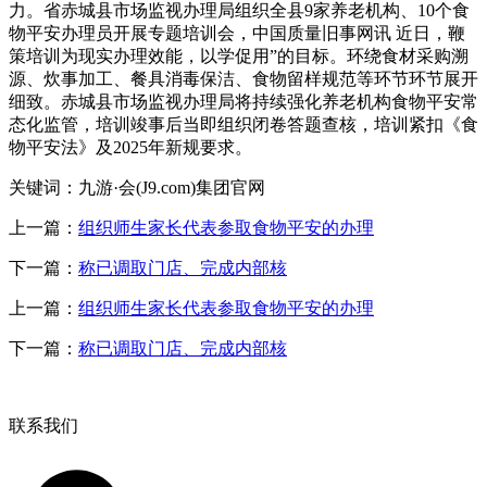
力。省赤城县市场监视办理局组织全县9家养老机构、10个食
物平安办理员开展专题培训会，中国质量旧事网讯 近日，鞭
策培训为现实办理效能，以学促用”的目标。环绕食材采购溯
源、炊事加工、餐具消毒保洁、食物留样规范等环节环节展开
细致。赤城县市场监视办理局将持续强化养老机构食物平安常
态化监管，培训竣事后当即组织闭卷答题查核，培训紧扣《食
物平安法》及2025年新规要求。
关键词：九游·会(J9.com)集团官网
上一篇：
组织师生家长代表参取食物平安的办理
下一篇：
称已调取门店、完成内部核
上一篇：
组织师生家长代表参取食物平安的办理
下一篇：
称已调取门店、完成内部核
联系我们