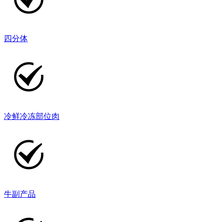
四分体
冷鲜冷冻部位肉
牛副产品