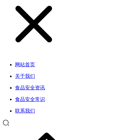
网站首页
关于我们
食品安全资讯
食品安全常识
联系我们