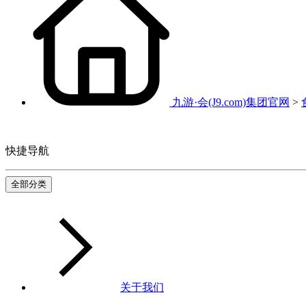
九游·会(J9.com)集团官网
>
快捷导航
全部分类
关于我们