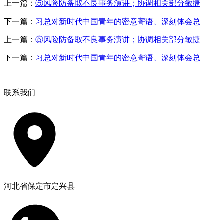
上一篇：
⑤风险防备取不良事务演讲；协调相关部分敏捷
下一篇：
习总对新时代中国青年的密意寄语、深刻体会总
上一篇：
⑤风险防备取不良事务演讲；协调相关部分敏捷
下一篇：
习总对新时代中国青年的密意寄语、深刻体会总
联系我们
河北省保定市定兴县