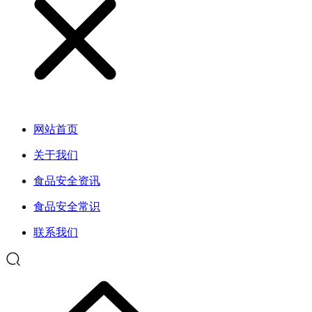
网站首页
关于我们
食品安全资讯
食品安全常识
联系我们