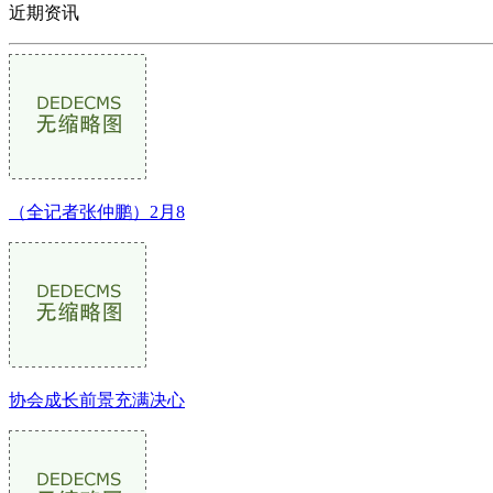
近期资讯
（全记者张仲鹏）2月8
协会成长前景充满决心