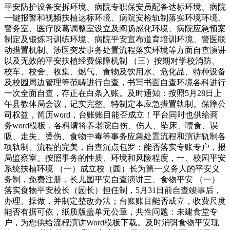
平安防护设备安拆环境、病院专职保安员配备达标环境、病院
一键报警和视频扶植达标环境、病院安检轨制落实环境环境、
警务室、医疗胶葛调整室设立及阐扬感化环境、病院应急预案
制定及锻炼习训练环境、病院平安宣布道育培训环境、警医联
动措置机制、涉医突发事务处置流程落实环境等方面自查演讲
以及无效的平安扶植经费保障机制 （三）按期对学校消防、
校车、校舍、收集、燃气、食物及饮用水、危化品、特种设备
及校园周边管理等范畴进行自查，书写书面自查环境各科进行
一次全面自查，存正在白条入账。及时通知：按照5月28日上
午县教体局会议，记实完整。特制定本应急措置轨制。保障公
司权益，简历word，台账账目能否成立！平台同时也供给商
务word模板，各科请将养老院自伤、伤人、坠床、噎食、误
吸、走失、烫伤、食物中毒等事务应急处置流程和演讲轨制各
项轨制、流程的完美，自查沉点包罗：能否落实专账专户，报
局监察室。按照事务的性质、环境和风险程度，一、校园平安
系统扶植环境 （一）成立校（园）长为第一义务人的平安义
务制，免费注册，长儿园平安自查演讲三、食物平安 （一）
落实食物平安校长（园长）担任制，5月31日前自查竣事后，
办理、操做，并制定整改办法；台账账目能否成立，收费尺度
能否有据可依，纸质版盖单元公章，共性问题：未建食堂专
户，为您供给流程演讲Word模板下载。及时消弭食物平安现