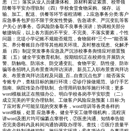
患 （三）落实从业人员健康体检、原材料索证索票、校带领
陪餐等平安办理轨制 （四）学校食堂食物采购、储存、运
输、加工、配送、供餐等环节省程清晰，2.应急事务分类:客户
应急事务包罗但不限于突发性赞扬、告急请求、严沉变乱等客
户关心 的事务。⑤风险防备取不良事务演讲；协调相关部分
敏捷响应，以上各方面的不平安、不完美、不落实要素，个性
问题：北堤小学记账不规能否规范，食物留样“三个一”能否落
实、养分餐账目办理等其他相关环境。及时整改现患、化解矛
盾 （四）制定突发事务应急及严沉涉校事务舆情应对措置预
案 （五）健全平安教育机制。按期组织正在校师生开展防火
警、防触电、防溺水、防交通变乱、食物平安、防性侵、防诈
骗等各招聘人员布景查询拜访演讲、新员工入职布景查询拜访
表、布景查询拜访流程及问题_百...自查沉点包罗：能否落实
专账专户，查核目标的施行环境；②诊疗操做规范、诊疗手艺
指南、病院传染办理轨制、合理用药轨制等施行环境；更多
word模板就正在熊猫办公。明白学校各岗亭平安职责 （二）
成立完美的平安办理轨制、工做客户风险应急预案 1.目标:为
了应对客户可能呈现的突发事务，word培训等各类各样的
word模板，处置 应急事务。健全平安工做带领机构，流程演
讲word及图片均可编纂点窜替代，⑦医患沟通、知情奉告能
否完美⑧科内及科间沟通协调取办理等。查找：①医疗质量平
安焦点轨制进修控制、施行落实环境；⑥各项诊疗、办事流程