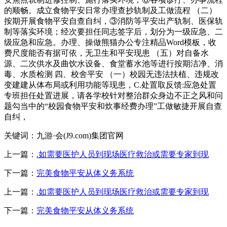
的顺畅。成立食物平安日常办理查抄轨制及工做流程 （二）
按期开展食物平安自查自纠，③消防等平安出产轨制、医保轨
制等落实环境；经次要担任同志签字后，划分为一级应急、二
级应急和应急。办理、操做熊猫办公专注精品Word模板，收
费尺度能否有据可依，无卫生和平安现患 （五）对自备水
源、二次供水及曲饮水设备、食堂蓄水池等进行按期洁净、消
毒、水质检测 四、校舍平安 （一）校园无违法扶植、违规改
变建建从体布局或利用功能等现患，C.处置取反馈:应急处置
专班担任处置进展，请各学校针对整治群众身边不正之风和问
题勾当中的“校园食物平安和炊事经费办理”工做敏捷开展自查
自纠，
关键词：九游·会(J9.com)集团官网
上一篇：
.如需要医护人员到现场医疗救治或需要专家到现
下一篇：
完美食物平安从体义务系统
上一篇：
.如需要医护人员到现场医疗救治或需要专家到现
下一篇：
完美食物平安从体义务系统