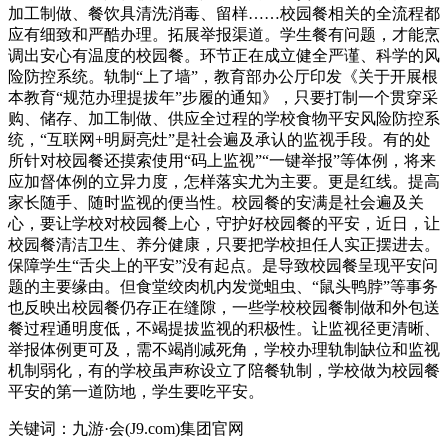
加工制做、餐饮具清洗消毒、留样……校园餐相关的全流程都
应有细致和严酷办理。拓展举报渠道。学生餐有问题，才能烹
调出安心有温度的校园餐。环节正在成立健全严谨、科学的风
险防控系统。轨制“上了墙”，教育部办公厅印发《关于开展根
本教育“规范办理提拔年”步履的通知》，只要打制一个贯穿采
购、储存、加工制做、供应全过程的学校食物平安风险防控系
统，“互联网+明厨亮灶”是社会遍及承认的监视手段。有的处
所针对校园餐还摸索使用“码上监视”“一键举报”等体例，将来
应加督体例的立异力度，怎样落实尤为主要。更是红线。提高
家长随手、随时监视的便当性。校园餐的安满是社会遍及关
心，要让学校对校园餐上心，守护好校园餐的平安，近日，让
校园餐清洁卫生、养分健康，只要把学校担任人实正摆进去。
保障学生“舌尖上的平安”没有起点。是导致校园餐呈现平安问
题的主要缘由。但食堂绞肉机内发觉蛆虫、“鼠头鸭脖”等事务
也反映出校园餐仍存正在缝隙，一些学校校园餐制做和外包送
餐过程通明度低，不竭提拔监视的积极性。让监视径更清晰、
举报体例更可及，需不竭削减死角，学校办理轨制缺位和监视
机制弱化，有的学校虽声称设立了陪餐轨制，学校做为校园餐
平安的第一道防地，学生要吃平安。
关键词：九游·会(J9.com)集团官网