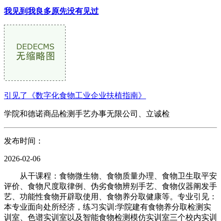
我见到我良多原先没有见过
引见了《数字化食物工业企业扶植指南》
学院和德诺商品检测手艺办事无限公司、立诚检
发布时间：
2026-02-06
从干课程：食物微生物、食物质量办理、食物卫生取平安
评价、食物尺度取律例、伪劣食物辨别手艺、食物仪器阐发手
艺、功能性食物开辟取使用、食物养分取健康等。专业引见：
本专业面向处所经济，练习实训:学院建有食物养分取检测实
训室、色谱实训室以及智能食物检测模仿实训室三个校内实训