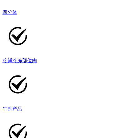
四分体
冷鲜冷冻部位肉
牛副产品