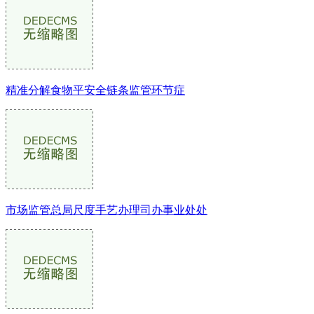
精准分解食物平安全链条监管环节症
市场监管总局尺度手艺办理司办事业处处