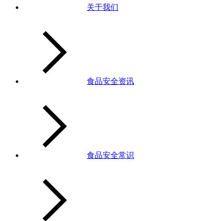
关于我们
食品安全资讯
食品安全常识