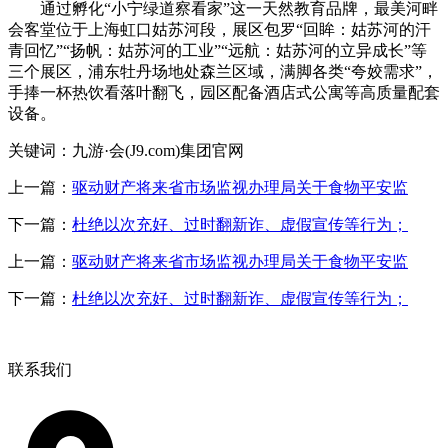
通过孵化“小宁绿道察看家”这一天然教育品牌，最美河畔
会客堂位于上海虹口姑苏河段，展区包罗“回眸：姑苏河的汗
青回忆”“扬帆：姑苏河的工业”“远航：姑苏河的立异成长”等
三个展区，浦东牡丹场地处森兰区域，满脚各类“夸姣需求”，
手捧一杯热饮看落叶翻飞，园区配备酒店式公寓等高质量配套
设备。
关键词：九游·会(J9.com)集团官网
上一篇：
驱动财产将来省市场监视办理局关于食物平安监
下一篇：
杜绝以次充好、过时翻新诈、虚假宣传等行为；
上一篇：
驱动财产将来省市场监视办理局关于食物平安监
下一篇：
杜绝以次充好、过时翻新诈、虚假宣传等行为；
联系我们