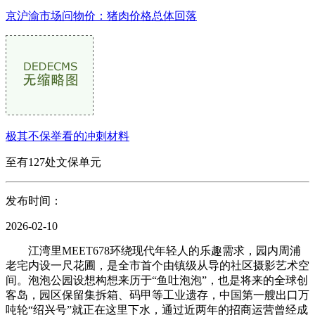
京沪渝市场问物价：猪肉价格总体回落
极其不保举看的冲刺材料
至有127处文保单元
发布时间：
2026-02-10
江湾里MEET678环绕现代年轻人的乐趣需求，园内周浦
老宅内设一尺花圃，是全市首个由镇级从导的社区摄影艺术空
间。泡泡公园设想构想来历于“鱼吐泡泡”，也是将来的全球创
客岛，园区保留集拆箱、码甲等工业遗存，中国第一艘出口万
吨轮“绍兴号”就正在这里下水，通过近两年的招商运营曾经成